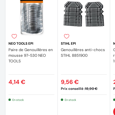
NEO TOOLS EPI
STIHL EPI
Paire de Genouillères en
Genouillères anti-chocs
mousse 97-530 NEO
STIHL 8851900
TOOLS
4,14 €
9,56 €
Prix conseillé :
P
18,90 €
En stock
En stock