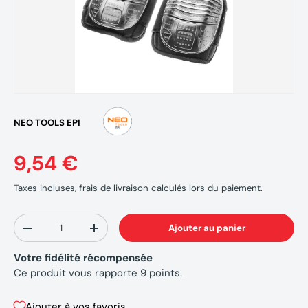
NEO TOOLS EPI
9,54 €
Taxes incluses,
frais de livraison
calculés lors du paiement.
Qté
Ajouter au panier
-
+
Votre fidélité récompensée
Ce produit vous rapporte
9
points.
Ajouter à vos favoris