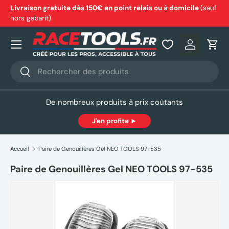
Livraison gratuite dès 150€ en point relais ou à domicile
(sauf
hors gabarit)
Aller au contenu
Nos produits
Se connec
Pani
Recherche
Rechercher
De nombreux produits à prix coûtants
J'en profite ►
Accueil
Paire de Genouillères Gel NEO TOOLS 97-535
Paire de Genouillères Gel NEO TOOLS 97-535