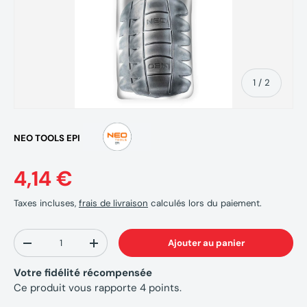
de
1
/
2
NEO TOOLS EPI
4,14 €
Taxes incluses,
frais de livraison
calculés lors du paiement.
Qté
Ajouter au panier
-
+
Votre fidélité récompensée
Ce produit vous rapporte
4
points.