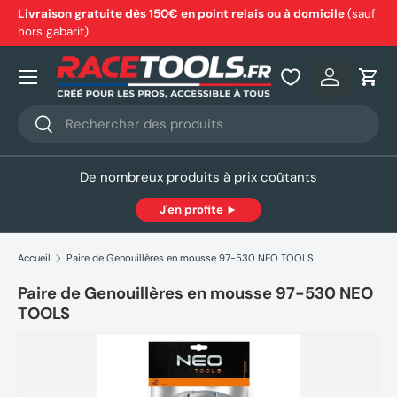
Livraison gratuite dès 150€ en point relais ou à domicile
(sauf
hors gabarit)
Aller au contenu
Nos produits
Se connec
Pani
Recherche
Rechercher
De nombreux produits à prix coûtants
J'en profite ►
Accueil
Paire de Genouillères en mousse 97-530 NEO TOOLS
Paire de Genouillères en mousse 97-530 NEO
TOOLS