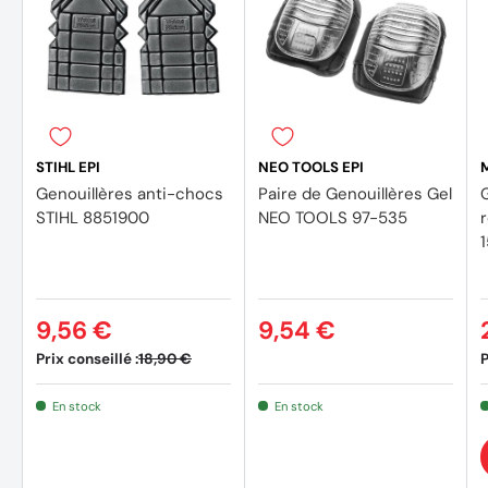
STIHL EPI
NEO TOOLS EPI
Genouillères anti-chocs
Paire de Genouillères Gel
STIHL 8851900
NEO TOOLS 97-535
9,56 €
9,54 €
Prix conseillé :
P
18,90 €
En stock
En stock