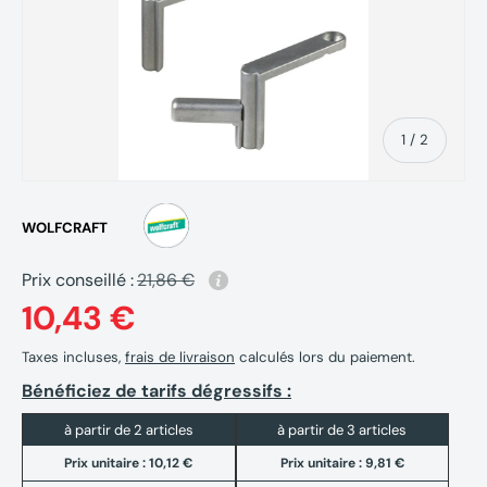
de
1
/
2
WOLFCRAFT
Prix conseillé :
21,86 €
10,43 €
Taxes incluses,
frais de livraison
calculés lors du paiement.
Bénéficiez de tarifs dégressifs :
à partir de 2 articles
à partir de 3 articles
Prix unitaire :
10,12 €
Prix unitaire :
9,81 €