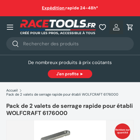
auf
Expédition
rapide 24-48h*
Aller au contenu
Nos produits
Se connec
Pani
Recherche
Rechercher
De nombreux produits à prix coûtants
J'en profite ►
Accueil
Pack de 2 valets de serrage rapide pour établi WOLFCRAFT 6176000
Pack de 2 valets de serrage rapide pour établi
WOLFCRAFT 6176000
Remises sur
quantité