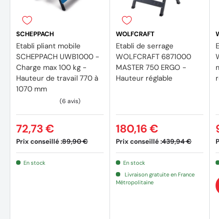
SCHEPPACH
WOLFCRAFT
Etabli pliant mobile
Etabli de serrage
E
SCHEPPACH UWB1000 -
WOLFCRAFT 6871000
Charge max 100 kg -
MASTER 750 ERGO -
Hauteur de travail 770 à
Hauteur réglable
r
1070 mm
72,73 €
180,16 €
Prix conseillé :
Prix conseillé :
P
89,90 €
439,94 €
En stock
En stock
Livraison gratuite en France
Métropolitaine