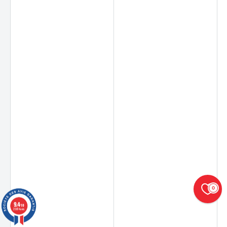
0
9.4
/10
23874 avis