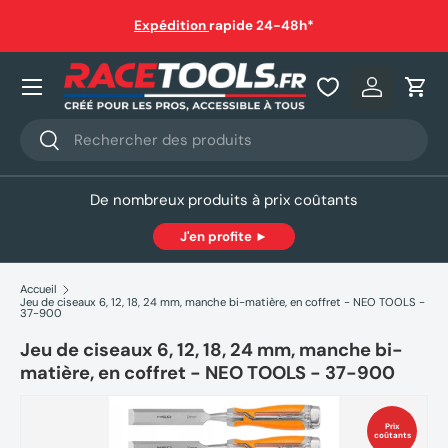
auf
Expédition
rapide 24-48h*
Aller au contenu
Nos produits
Se connec
Pani
Recherche
Rechercher
De nombreux produits à prix coûtants
J'en profite ►
Accueil
Jeu de ciseaux 6, 12, 18, 24 mm, manche bi-matière, en coffret - NEO TOOLS -
37-900
Jeu de ciseaux 6, 12, 18, 24 mm, manche bi-
matière, en coffret - NEO TOOLS - 37-900
Prix
coûtants