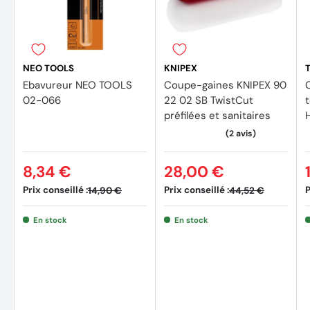
1X Ciseau à bois 6 mm (37-900) - Acier Cr-V, manche
bi-matière
1X Ciseau à bois 12 mm (37-900) - Acier Cr-V, manche
NEO TOOLS
KNIPEX
bi-matière
Ebavureur NEO TOOLS
Coupe-gaines KNIPEX 90
02-066
22 02 SB TwistCut
1X Ciseau à bois 18 mm (37-900) - Acier Cr-V, manche
préfilées et sanitaires
bi-matière
1X Ciseau à bois 24 mm (37-900) - Acier Cr-V, manche
bi-matière
8,34 €
28,00 €
Prix conseillé :
Prix conseillé :
P
14,90 €
44,52 €
En stock
En stock