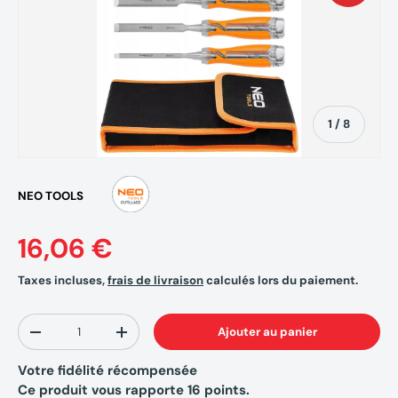
de
1
/
8
NEO TOOLS
16,06 €
Taxes incluses,
frais de livraison
calculés lors du paiement.
Qté
Ajouter au panier
-
+
Votre fidélité récompensée
Ce produit vous rapporte
16
points.