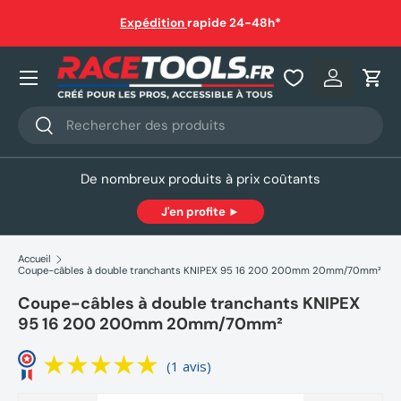
auf
Expédition
rapide 24-48h*
Aller au contenu
Nos produits
Se connec
Pani
Recherche
Rechercher
De nombreux produits à prix coûtants
J'en profite ►
Accueil
Coupe-câbles à double tranchants KNIPEX 95 16 200 200mm 20mm/70mm²
Coupe-câbles à double tranchants KNIPEX
95 16 200 200mm 20mm/70mm²
(1 avis)