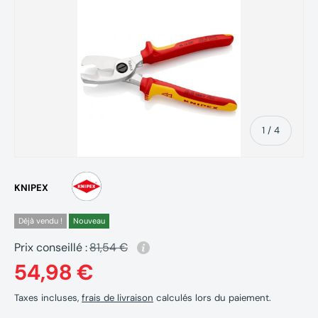
de
1
/
4
KNIPEX
Déjà vendu !
Nouveau
Prix conseillé :
81,54 €
54,98 €
Taxes incluses,
frais de livraison
calculés lors du paiement.