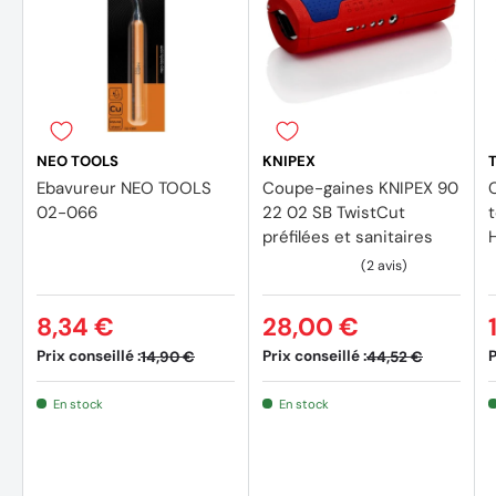
NEO TOOLS
KNIPEX
Ebavureur NEO TOOLS
Coupe-gaines KNIPEX 90
02-066
22 02 SB TwistCut
préfilées et sanitaires
8,34 €
28,00 €
Prix conseillé :
Prix conseillé :
P
14,90 €
44,52 €
En stock
En stock