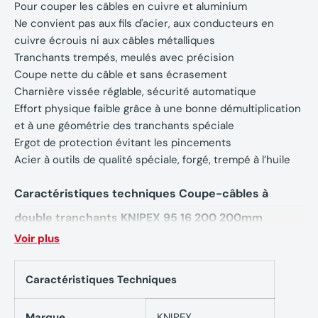
Pour couper les câbles en cuivre et aluminium
Ne convient pas aux fils d'acier, aux conducteurs en
cuivre écrouis ni aux câbles métalliques
Tranchants trempés, meulés avec précision
Coupe nette du câble et sans écrasement
Charnière vissée réglable, sécurité automatique
Effort physique faible grâce à une bonne démultiplication
et à une géométrie des tranchants spéciale
Ergot de protection évitant les pincements
Acier à outils de qualité spéciale, forgé, trempé à l’huile
Caractéristiques techniques Coupe-câbles à
double tranchants KNIPEX 95 16 200 200mm
Voir plus
20mm/70mm²
Ciseaux
chromée
Caractéristiques Techniques
Poignées
isolées par gaines bi-matière, certifiées VDE
Poids
340 g
Marque
KNIPEX