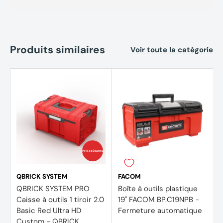
Informations complémentaires
Le P-91017 est idéal pour les professionnels qui ont
Produits similaires
Voir toute la catégorie
besoin d’un rangement robuste, accessible et sécurisé
pour leurs outils volumineux sur chantier ou en véhicule.
Sa conception modulable facilite la combinaison avec
d’autres caisses MAKTRAK pour une organisation
optimale.
Prix coûtants
QBRICK SYSTEM
FACOM
QBRICK SYSTEM PRO
Boîte à outils plastique
Caisse à outils 1 tiroir 2.0
19'' FACOM BP.C19NPB -
Basic Red Ultra HD
Fermeture automatique
Custom - QBRICK