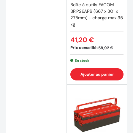
Boîte à outils FACOM
BP.P26APB (667 x 301 x
275mm) - charge max 35
kg
41,20 €
Prix conseillé :
58,92 €
En stock
Ajouter au panier