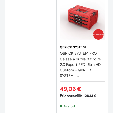
Prix coûtants
QBRICK SYSTEM
QBRICK SYSTEM PRO
Caisse à outils 3 tiroirs
2.0 Expert RED Ultra HD
Custom - QBRICK
SYSTEM -
SKRQPROD3E2CCZEPG0
01
49,06 €
Prix conseillé :
128,13 €
En stock