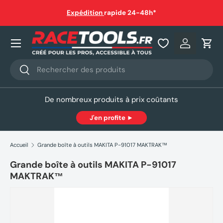
auf
Expédition
rapide 24-48h*
Aller au contenu
Nos produits
Se connec
Pani
Recherche
Rechercher
De nombreux produits à prix coûtants
J'en profite ►
Accueil
Grande boîte à outils MAKITA P-91017 MAKTRAK™
Grande boîte à outils MAKITA P-91017
MAKTRAK™