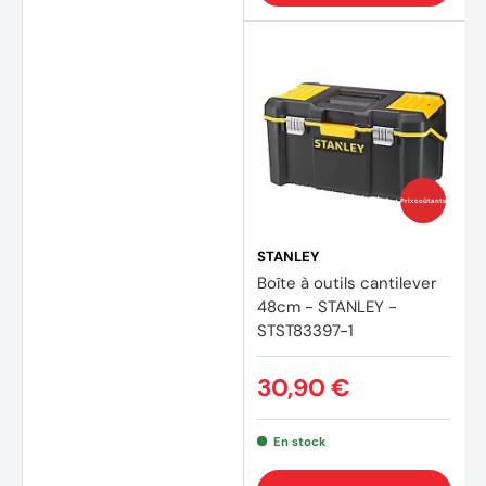
Prix coûtants
STANLEY
Boîte à outils cantilever
48cm - STANLEY -
STST83397-1
30,90 €
En stock