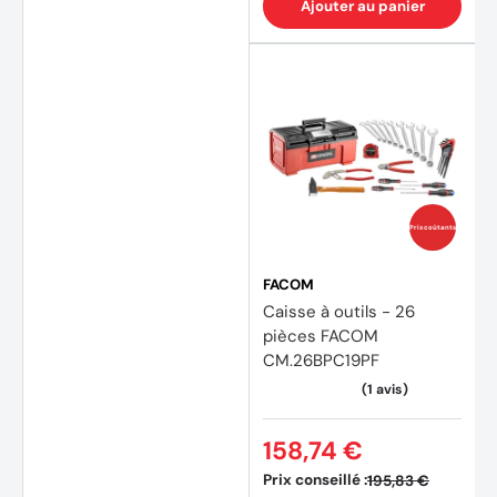
Ajouter au panier
Prix coûtants
FACOM
Caisse à outils - 26
pièces FACOM
CM.26BPC19PF
158,74 €
Prix conseillé :
195,83 €