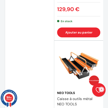
129,90 €
En stock
Ajouter au panier
(1 avis
Prix coûtants
0
NEO TOOLS
9.4
/10
Caisse à outils métal
23874 avis
NEO TOOLS