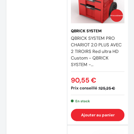
Prix coûtants
QBRICK SYSTEM
QBRICK SYSTEM PRO
CHARIOT 2.0 PLUS AVEC
2 TIROIRS Red ultra HD
Custom - QBRICK
SYSTEM -
SKRWQCP2PD2CZEPG00
1
90,55 €
Prix conseillé :
125,25 €
En stock
Ajouter au panier