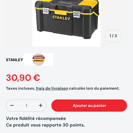
de
1
/
3
STANLEY
30,90 €
Taxes incluses,
frais de livraison
calculés lors du paiement.
Qté
Ajouter au panier
-
+
Votre fidélité récompensée
Ce produit vous rapporte
30
points.