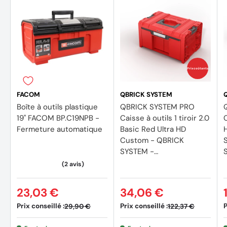
Accessoires
1X Système de double organiseur cantilever intégré -
Déploiement rapide et stable
Prix coûtants
1X Compartiments de rangement sur le couvercle -
Idéal pour les petites pièces
FACOM
QBRICK SYSTEM
Boîte à outils plastique
QBRICK SYSTEM PRO
19'' FACOM BP.C19NPB -
Caisse à outils 1 tiroir 2.0
Fermeture automatique
Basic Red Ultra HD
Custom - QBRICK
SYSTEM -
SKRQPROD1B2CCZEPG0
1
01
23,03 €
34,06 €
Prix conseillé :
Prix conseillé :
P
29,90 €
122,37 €