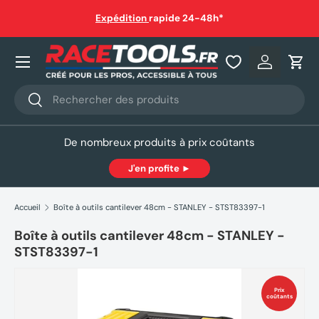
auf
Expédition
rapide 24-48h*
Aller au contenu
Nos produits
Se connec
Pani
Recherche
Rechercher
De nombreux produits à prix coûtants
J'en profite ►
Accueil
Boîte à outils cantilever 48cm - STANLEY - STST83397-1
Boîte à outils cantilever 48cm - STANLEY -
STST83397-1
Prix
coûtants