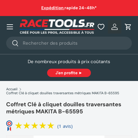
auf
Expédition
rapide 24-48h*
Aller au contenu
Nos produits
Se connec
Pani
Recherche
Rechercher
De nombreux produits à prix coûtants
J'en profite ►
Accueil
Coffret Clé à cliquet douilles traversantes métriques MAKITA B-65595
Coffret Clé à cliquet douilles traversantes
métriques MAKITA B-65595
(1 avis)