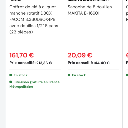
Coffret de clé à cliquet
Sacoche de 8 douilles
C
manche rotatif DBOX
MAKITA E-16601
FACOM S.360DBOX4PB
avec douilles 1/2'' 6 pans
(22 pièces)
161,70 €
20,09 €
Prix conseillé :
Prix conseillé :
P
213,36 €
44,40 €
En stock
En stock
Livraison gratuite en France
Métropolitaine