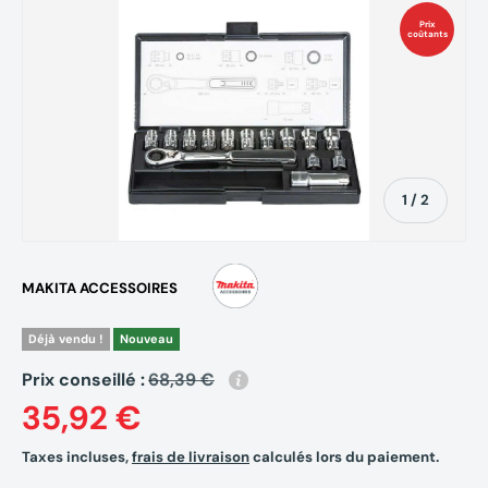
Prix
coûtants
de
1
/
2
MAKITA ACCESSOIRES
Déjà vendu !
Nouveau
Prix conseillé :
68,39 €
35,92 €
Taxes incluses,
frais de livraison
calculés lors du paiement.