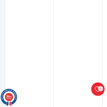
0
9.4
/10
23874 avis