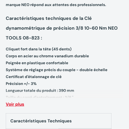
marque NEO répond aux attentes des professionnels.
Caractéristiques techniques de la Clé
dynamométrique de précision 3/8 10-60 Nm NEO
TOOLS 08-823 :
Cliquet fort dans la tête (45 dents)
Corps en acier au chrome vanadium durable
Poignée en plastique confortable
Système de réglage précis du couple - double échelle
Certificat d'étalonnage de clé
Précision +/- 3%
Longueur totale du produit :
390 mm
Taille du carré d'entraînement :
3/8 "
Voir plus
Manche :
en plastique
Caractéristiques Techniques