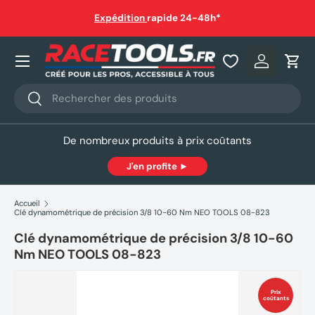
auf
Expédition
rapide 24-48h*
Aller au contenu
Nos produits
Se connec
Pani
Recherche
Rechercher
De nombreux produits à prix coûtants
J'en profite ►
Accueil
Clé dynamométrique de précision 3/8 10-60 Nm NEO TOOLS 08-823
Clé dynamométrique de précision 3/8 10-60
Nm NEO TOOLS 08-823
Prix
coûtants