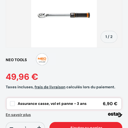
de
1
/
2
NEO TOOLS
49,96 €
Taxes incluses,
frais de livraison
calculés lors du paiement.
6,90 €
Assurance casse, vol et panne - 3 ans
En savoir plus
Qté
Ajouter au panier