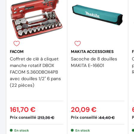
FACOM
MAKITA ACCESSOIRES
Coffret de clé à cliquet
Sacoche de 8 douilles
C
manche rotatif DBOX
MAKITA E-16601
FACOM S.360DBOX4PB
avec douilles 1/2'' 6 pans
(22 pièces)
161,70 €
20,09 €
Prix conseillé :
Prix conseillé :
P
213,36 €
44,40 €
En stock
En stock