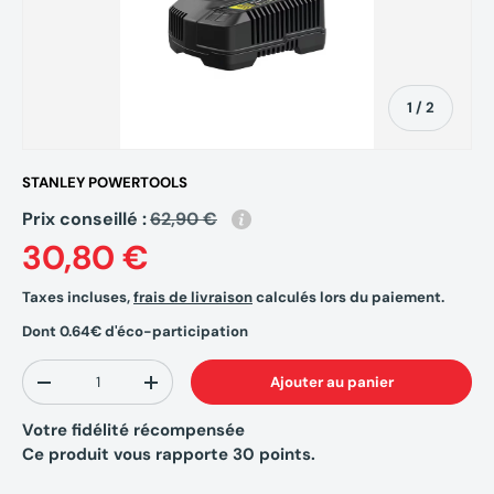
de
1
/
2
STANLEY POWERTOOLS
Prix conseillé :
62,90 €
30,80 €
Taxes incluses,
frais de livraison
calculés lors du paiement.
Dont 0.64€ d'éco-participation
Qté
Ajouter au panier
-
+
Votre fidélité récompensée
Ce produit vous rapporte
30
points.