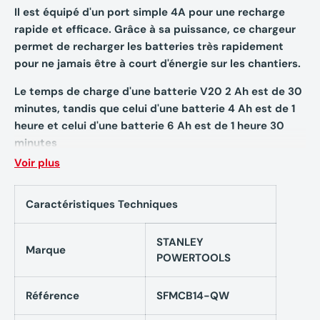
Il est équipé d'un port simple 4A pour une recharge
rapide et efficace. Grâce à sa puissance, ce chargeur
permet de recharger les batteries très rapidement
pour ne jamais être à court d'énergie sur les chantiers.
Le temps de charge d'une batterie V20 2 Ah est de 30
minutes, tandis que celui d'une batterie 4 Ah est de 1
heure et celui d'une batterie 6 Ah est de 1 heure 30
minutes
Voir plus
Caractéristiques techniques
Caractéristiques Techniques
Chargeur 18V 4A STANLEY
STANLEY
SFMCB14-QW
Marque
POWERTOOLS
Voltage: 18 V
Référence
SFMCB14-QW
Amperage: 4 Ah