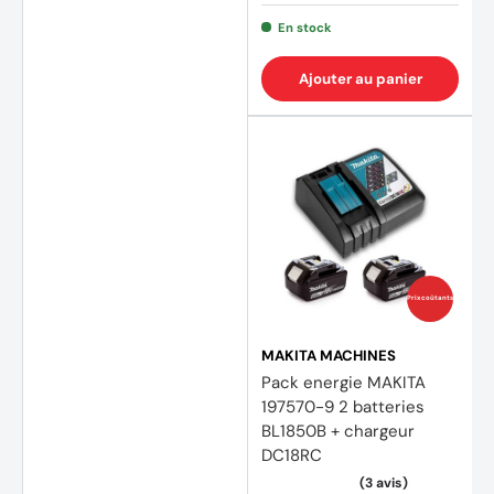
En stock
Ajouter au panier
(81 av
Prix coûtants
MAKITA MACHINES
Pack energie MAKITA
197570-9 2 batteries
BL1850B + chargeur
DC18RC