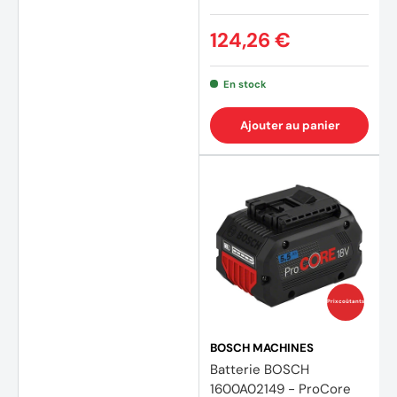
124,26 €
En stock
(20 av
Ajouter au panier
Prix coûtants
BOSCH MACHINES
Batterie BOSCH
1600A02149 - ProCore