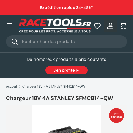
auf
Expédition
rapide 24-48h*
Aller au contenu
Nos produits
Se connec
Pani
Recherche
Rechercher
De nombreux produits à prix coûtants
J'en profite ►
Accueil
Chargeur 18V 4A STANLEY SFMCB14-QW
Chargeur 18V 4A STANLEY SFMCB14-QW
Prix
coûtants