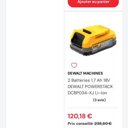
Ajouter au panier
(14 av
DEWALT MACHINES
2 Batteries 1,7 Ah 18V
DEWALT POWERSTACK
DCBP034-XJ Li-Ion
120,18 €
Prix conseillé :
238,80 €