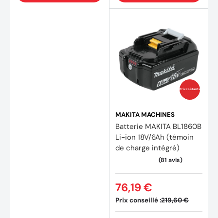
Prix coûtants
MAKITA MACHINES
Batterie MAKITA BL1860B
Li-ion 18V/6Ah (témoin
de charge intégré)
76,19 €
(354 avis)
(213 a
Prix conseillé :
219,60 €