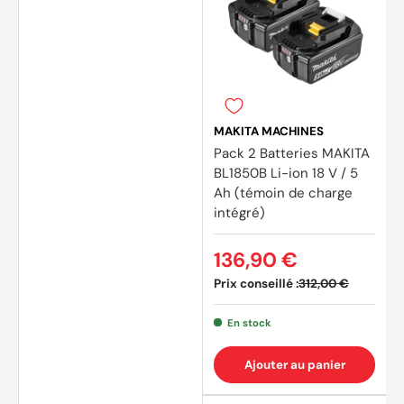
MAKITA MACHINES
Pack 2 Batteries MAKITA
BL1850B Li-ion 18 V / 5
Ah (témoin de charge
intégré)
(34 av
136,90 €
Prix conseillé :
312,00 €
En stock
Ajouter au panier