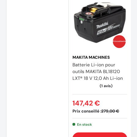
(10 av
Prix coûtants
MAKITA MACHINES
Batterie Li-ion pour
outils MAKITA BL18120
LXT® 18 V 12,0 Ah Li-ion
147,42 €
Prix conseillé :
279,00 €
En stock