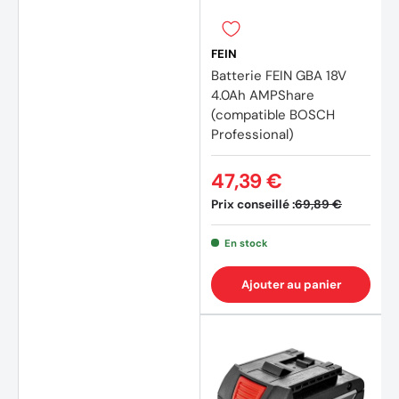
(3 avi
FEIN
Batterie FEIN GBA 18V
4.0Ah AMPShare
(compatible BOSCH
Professional)
47,39 €
Prix conseillé :
69,89 €
En stock
Ajouter au panier