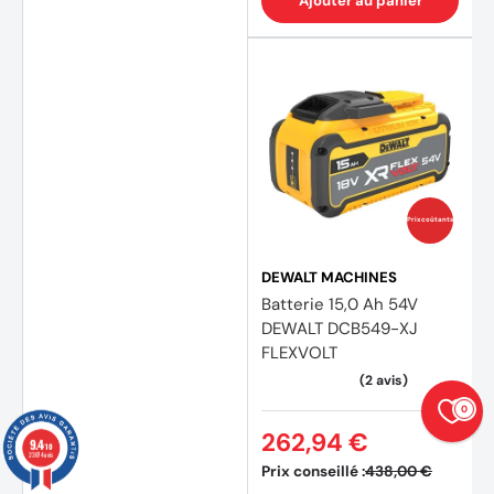
Ajouter au panier
Prix coûtants
DEWALT MACHINES
Batterie 15,0 Ah 54V
DEWALT DCB549-XJ
FLEXVOLT
0
262,94 €
9.4
/10
23874 avis
Prix conseillé :
438,00 €