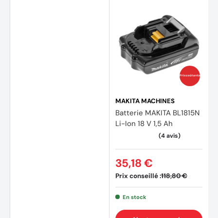
Prix coûtants
MAKITA MACHINES
Batterie MAKITA BL1815N
Li-Ion 18 V 1,5 Ah
35,18 €
Prix conseillé :
118,80 €
En stock