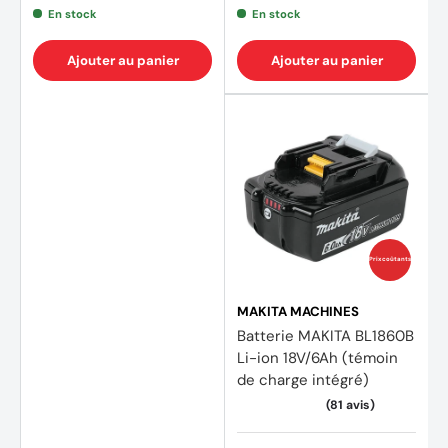
En stock
En stock
Ajouter au panier
Ajouter au panier
Prix coûtants
MAKITA MACHINES
Batterie MAKITA BL1860B
Li-ion 18V/6Ah (témoin
de charge intégré)
(354 avis)
(213 a