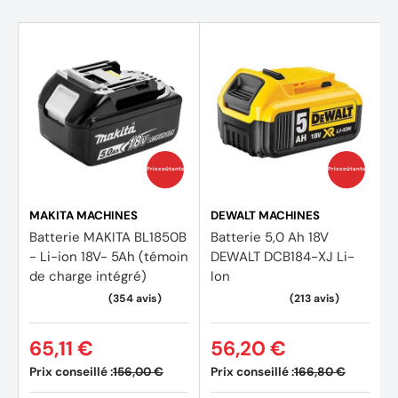
Prix coûtants
Prix coûtants
MAKITA MACHINES
DEWALT MACHINES
Batterie MAKITA BL1850B
Batterie 5,0 Ah 18V
- Li-ion 18V- 5Ah (témoin
DEWALT DCB184-XJ Li-
de charge intégré)
Ion
65,11 €
56,20 €
Prix conseillé :
Prix conseillé :
156,00 €
166,80 €