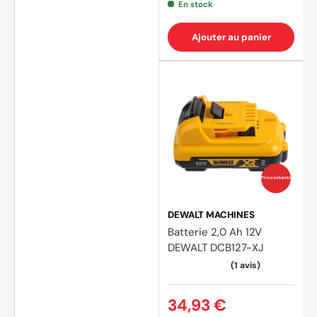
En stock
Ajouter au panier
(10 av
Prix coûtants
DEWALT MACHINES
Batterie 2,0 Ah 12V
DEWALT DCB127-XJ
34,93 €