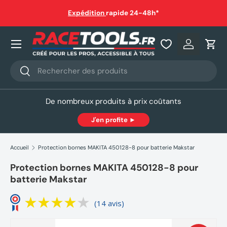
Livraison gratuite dès 150€ en point relais ou à domicile
(sauf
hors gabarit)
Aller au contenu
Nos produits
Se connec
Pani
Recherche
Rechercher
De nombreux produits à prix coûtants
J'en profite ►
Accueil
Protection bornes MAKITA 450128-8 pour batterie Makstar
Protection bornes MAKITA 450128-8 pour
batterie Makstar
(14 avis)