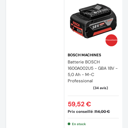
Prix coûtants
BOSCH MACHINES
(3 avi
Batterie BOSCH
1600A002U5 - GBA 18V -
5,0 Ah - M-C
Professional
59,52 €
Prix conseillé :
114,00 €
En stock