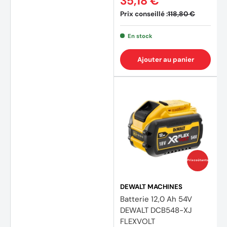
35,18 €
Prix conseillé :
118,80 €
En stock
Ajouter au panier
(34 av
Prix coûtants
DEWALT MACHINES
Batterie 12,0 Ah 54V
DEWALT DCB548-XJ
FLEXVOLT