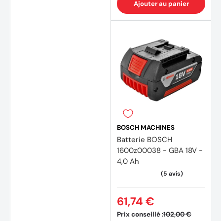
Ajouter au panier
(20 av
BOSCH MACHINES
Batterie BOSCH
1600z00038 - GBA 18V -
4,0 Ah
61,74 €
Prix conseillé :
102,00 €