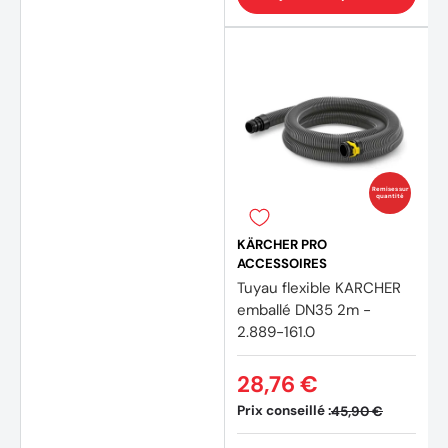
Remises sur
quantité
KÄRCHER PRO
ACCESSOIRES
Tuyau flexible KARCHER
emballé DN35 2m -
2.889-161.0
28,76 €
Prix conseillé :
45,90 €