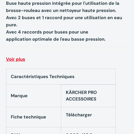
Buse haute pression intégrée pour l'utilisation de la
brosse-rouleau avec un nettoyeur haute pression.
Avec 2 buses et 1 raccord pour une utilisation en eau
pure.
Avec 4 raccords pour buses pour une
application optimale de l'eau basse pression.
Voir plus
Caractéristiques techniques Brosse rigide doux
KÄRCHER 6.960-135.0
Caractéristiques Techniques
Température d'admission : 40 °C max.
KÄRCHER PRO
Marque
Filetage du raccord : M 18
ACCESSOIRES
Couleur : bleu
Télécharger
Fiche technique
Poids avec emballage : 1,2 kg