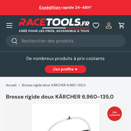
auf
Expédition
rapide 24-48h*
Aller au contenu
Nos produits
Se connec
Pani
Recherche
Rechercher
De nombreux produits à prix coûtants
J'en profite ►
Accueil
Brosse rigide doux KÄRCHER 6.960-135.0
Brosse rigide doux KÄRCHER 6.960-135.0
Prix
coûtants