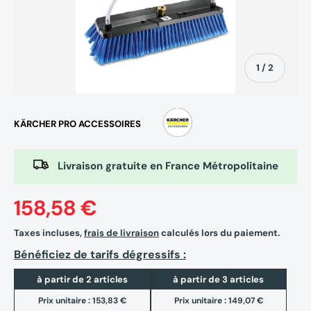
de
1
/
2
KÄRCHER PRO ACCESSOIRES
Livraison gratuite en France Métropolitaine
158,58 €
Taxes incluses,
frais de livraison
calculés lors du paiement.
Bénéficiez de tarifs dégressifs :
à partir de 2 articles
à partir de 3 articles
Prix unitaire :
153,83 €
Prix unitaire :
149,07 €