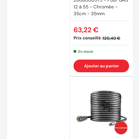
2608000575 - Pour GAS
12 à 55 - Chromée -
35cm - 35mm
63,22 €
Prix conseillé :
120,40 €
En stock
Ajouter au panier
Prix coûtants