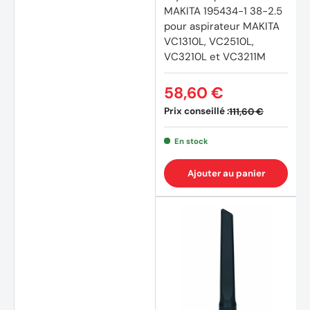
MAKITA 195434-1 38-2.5
pour aspirateur MAKITA
VC1310L, VC2510L,
VC3210L et VC3211M
58,60 €
Prix conseillé :
111,60 €
En stock
Ajouter au panier