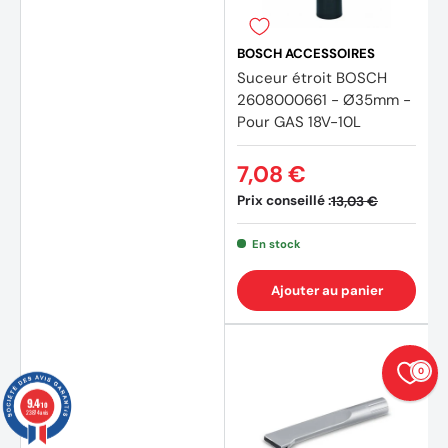
BOSCH ACCESSOIRES
Suceur étroit BOSCH
2608000661 - Ø35mm -
Pour GAS 18V-10L
7,08 €
Prix conseillé :
13,03 €
En stock
Ajouter au panier
0
9.4
/10
23874 avis