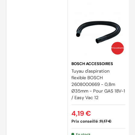
Prix coûtants
BOSCH ACCESSOIRES
Tuyau d'aspiration
flexible BOSCH
2608000669 - 0,8m
Ø35mm - Pour GAS 18V-1
/ Easy Vac 12
4,19 €
Prix conseillé :
11,17 €
En stock