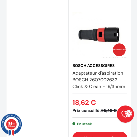
Prix coûtants
BOSCH ACCESSOIRES
Adaptateur d'aspiration
BOSCH 2607002632 -
Click & Clean - 19/35mm
18,62 €
Prix conseillé :
35,48 €
0
9.4
En stock
/10
23874 avis