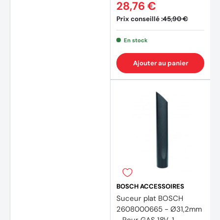
28,76 €
Prix conseillé :
45,90 €
En stock
Ajouter au panier
(4 avi
BOSCH ACCESSOIRES
Suceur plat BOSCH
2608000665 - Ø31,2mm
- Pour GAS 18V-1