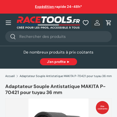
auf
Expédition
rapide 24-48h*
Aller au contenu
Nos produits
Se connec
Pani
Recherche
Rechercher
De nombreux produits à prix coûtants
J'en profite ►
Accueil
Adaptateur Souple Antistatique MAKITA P-70421 pour tuyau 36 mm
Adaptateur Souple Antistatique MAKITA P-
70421 pour tuyau 36 mm
Prix
coûtants