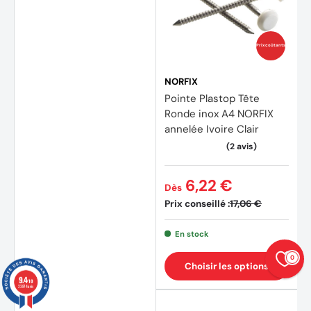
Prix coûtants
NORFIX
Pointe Plastop Tête
Ronde inox A4 NORFIX
annelée Ivoire Clair
6,22 €
Dès
Prix conseillé :
17,06 €
(3 avi
En stock
0
Choisir les options
9.4
/10
23874 avis