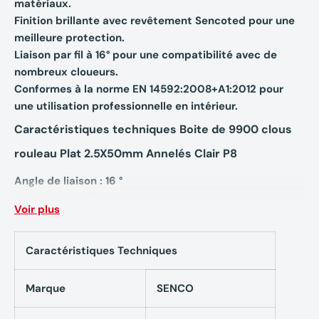
matériaux.
Finition brillante avec revêtement Sencoted pour une
meilleure protection.
Liaison par fil à 16° pour une compatibilité avec de
nombreux cloueurs.
Conformes à la norme EN 14592:2008+A1:2012 pour
une utilisation professionnelle en intérieur.
Caractéristiques techniques Boite de 9900 clous
rouleau Plat 2.5X50mm Annelés Clair P8
Angle de liaison : 16 °
Enroulement : Plat
Voir plus
Type de liaison : Reliés par fil
Matériau du fil : Acier au carbone résistance standard
Finition : Brillant de base
Caractéristiques Techniques
Revêtement : Sencoted
Environnement d'application : Intérieur
Marque
SENCO
Type de clou : Clous à rouleau
Tige : Annelée