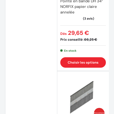
Pointe en bande DH 34°
NORFIX papier claire
annelée
29,65 €
Dès
Prix conseillé :
66,25 €
En stock
Choisir les options
(1 avis
Prix coûtants