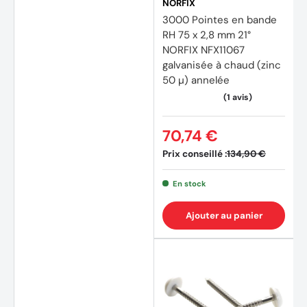
NORFIX
3000 Pointes en bande
RH 75 x 2,8 mm 21°
NORFIX NFX11067
galvanisée à chaud (zinc
50 µ) annelée
70,74 €
Prix conseillé :
134,90 €
En stock
Ajouter au panier