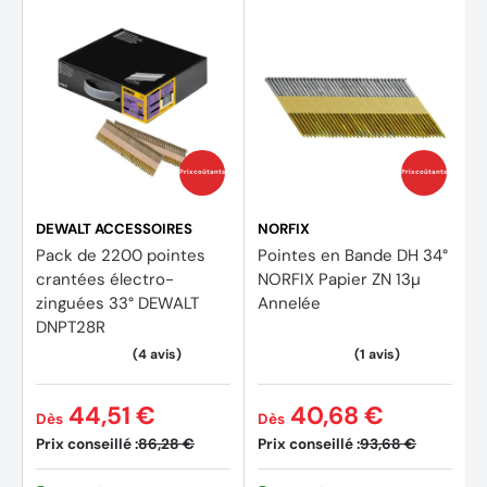
Paramètre de retrait : 9
Prix coûtants
Prix coûtants
DEWALT ACCESSOIRES
NORFIX
Pack de 2200 pointes
Pointes en Bande DH 34°
crantées électro-
NORFIX Papier ZN 13µ
zinguées 33° DEWALT
Annelée
DNPT28R
44,51 €
40,68 €
Dès
Dès
Prix conseillé :
Prix conseillé :
86,28 €
93,68 €