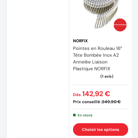
Prix coûtants
NORFIX
Pointes en Rouleau 16°
Tête Bombée Inox A2
Annelée Liaison
(2 avi
Plastique NORFIX
142,92 €
Dès
Prix conseillé :
249,90 €
En stock
Choisir les options