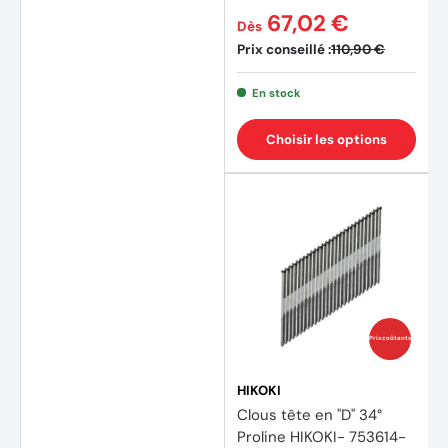
67,02 €
Dès
Prix conseillé :
110,90 €
En stock
Choisir les options
Prix coûtants
(1 avis
HIKOKI
Clous tête en "D" 34°
Proline HIKOKI- 753614-