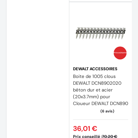
Prix coûtants
DEWALT ACCESSOIRES
Boite de 1005 clous
DEWALT DCN8902020
béton dur et acier
(20x3.7mm) pour
Cloueur DEWALT DCN890
36,01 €
Prix conseillé :
70,20 €
(2 avi