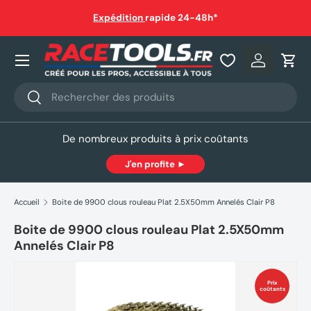
auf
Expédition
rapide 24-48h*
Aller au contenu
Nos produits
Se connec
Pani
Recherche
Rechercher
De nombreux produits à prix coûtants
J'en profite ►
Accueil
Boite de 9900 clous rouleau Plat 2.5X50mm Annelés Clair P8
Boite de 9900 clous rouleau Plat 2.5X50mm
Annelés Clair P8
Prix
coûtants