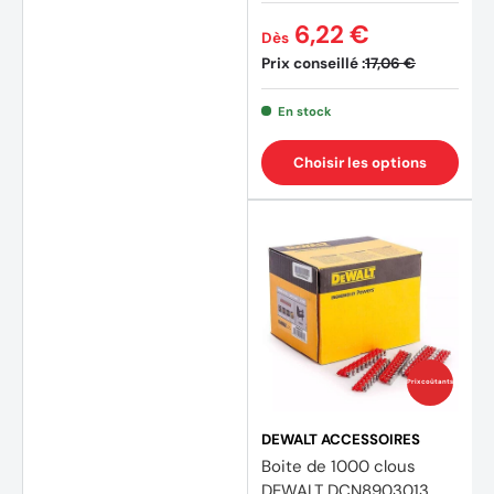
6,22 €
Dès
Prix conseillé :
17,06 €
En stock
Choisir les options
(3 avi
Prix coûtants
DEWALT ACCESSOIRES
Boite de 1000 clous
DEWALT DCN8903013