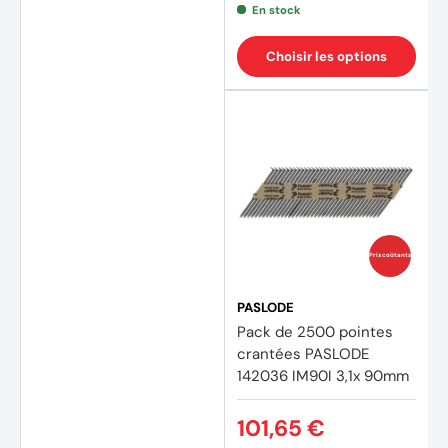
En stock
Choisir les options
Prix coûtants
(3 avi
PASLODE
Pack de 2500 pointes
crantées PASLODE
142036 IM90I 3,1x 90mm
101,65 €