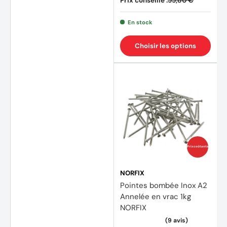
Prix conseillé :
55,80 €
En stock
Choisir les options
Prix coûtants
(2 avi
NORFIX
Pointes bombée Inox A2
Annelée en vrac 1kg
NORFIX