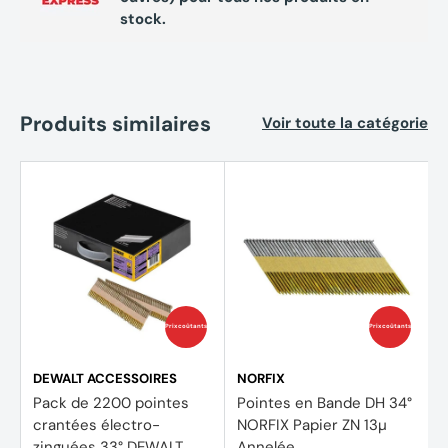
stock.
Produits similaires
Voir toute la catégorie
Prix coûtants
Prix coûtants
DEWALT ACCESSOIRES
NORFIX
Pack de 2200 pointes
Pointes en Bande DH 34°
crantées électro-
NORFIX Papier ZN 13µ
zinguées 33° DEWALT
Annelée