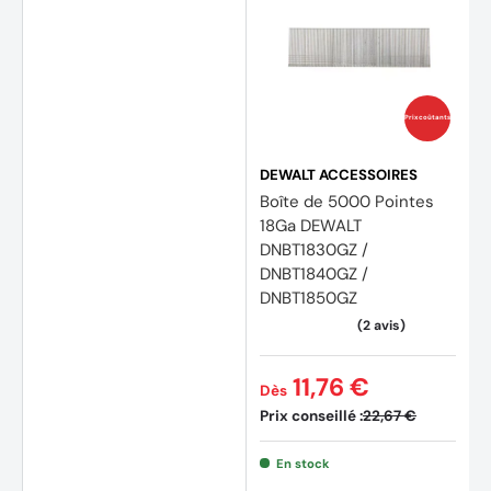
Prix coûtants
DEWALT ACCESSOIRES
Boîte de 5000 Pointes
18Ga DEWALT
DNBT1830GZ /
DNBT1840GZ /
DNBT1850GZ
11,76 €
Dès
Prix conseillé :
22,67 €
En stock