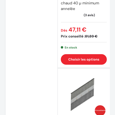
chaud 40 µ minimum
annelée
(2 avi
47,11 €
Dès
Prix conseillé :
81,89 €
En stock
Choisir les options
Prix coûtants