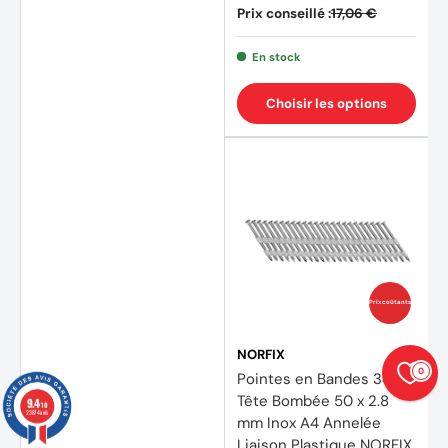
Prix conseillé :
17,06 €
En stock
Choisir les options
Prix coûtants
NORFIX
0
Pointes en Bandes 34°
Tête Bombée 50 x 2.8
9.4
/10
23874 avis
mm Inox A4 Annelée
Liaison Plastique NORFIX