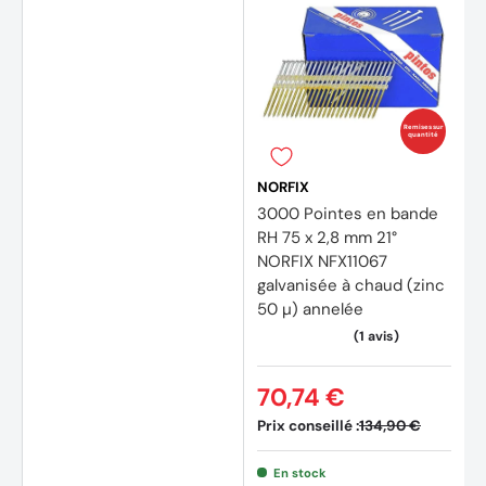
Remises sur
quantité
NORFIX
3000 Pointes en bande
RH 75 x 2,8 mm 21°
NORFIX NFX11067
galvanisée à chaud (zinc
50 µ) annelée
70,74 €
Prix conseillé :
134,90 €
En stock