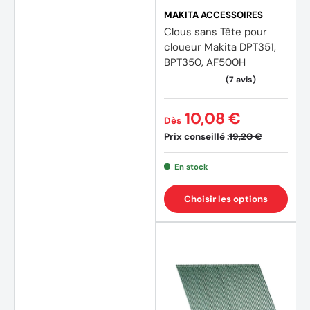
MAKITA ACCESSOIRES
Clous sans Tête pour
cloueur Makita DPT351,
BPT350, AF500H
(4 avis)
(1 avis
10,08 €
Dès
Prix conseillé :
19,20 €
En stock
Choisir les options