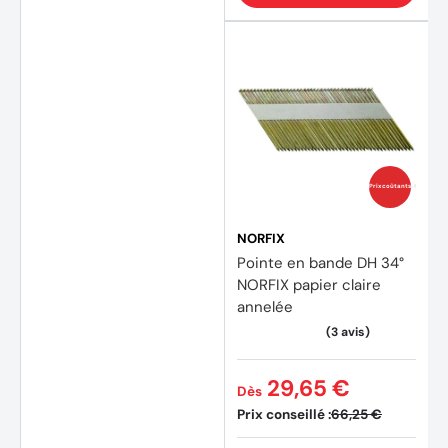
(1 avis
Prix coûtants
NORFIX
Pointe en bande DH 34°
NORFIX papier claire
annelée
29,65 €
Dès
Prix conseillé :
66,25 €