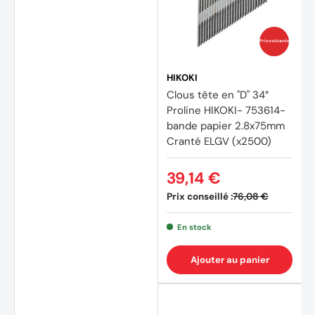
(3 avi
Prix coûtants
HIKOKI
Clous tête en "D" 34°
Proline HIKOKI- 753614-
bande papier 2.8x75mm
Cranté ELGV (x2500)
39,14 €
Prix conseillé :
76,08 €
En stock
Ajouter au panier