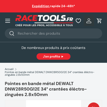
auf
Expédition
rapide 24-48h*
Aller au contenu
Nos produits
Se connec
Pani
Recherche
Rechercher
De nombreux produits à prix coûtants
J'en profite ►
Accueil
Pointes en bande métal DEWALT DNW28R50G12E 34° crantées éléctro-
zinguées 2.8x50mm
Pointes en bande métal DEWALT
DNW28R50G12E 34° crantées éléctro-
zinguées 2.8x50mm