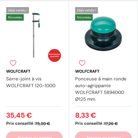
Déjà vendu !
Déjà vendu !
Nouveau
Nouveau
Remises sur
quantité
WOLFCRAFT
WOLFCRAFT
Serre-joint à vis
Ponceuse à main ronde
WOLFCRAFT 120-1000
auto-agrippante
WOLFCRAFT 5894000
Ø125 mm
35,45 €
8,33 €
Prix conseillé :
Prix conseillé :
75,30 €
17,26 €
Ajouter au panier
Ajouter au panier