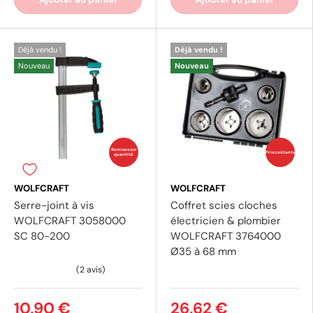
Déjà vendu !
Déjà vendu !
Nouveau
Nouveau
Remises sur
Prix coûtants
quantité
WOLFCRAFT
WOLFCRAFT
Serre-joint à vis
Coffret scies cloches
WOLFCRAFT 3058000
électricien & plombier
SC 80-200
WOLFCRAFT 3764000
Ø35 à 68 mm
10,90 €
26,62 €