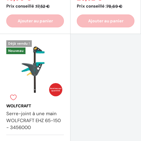
Prix conseillé :
Prix conseillé :
17,52 €
78,69 €
Ajouter au panier
Ajouter au panier
Déjà vendu !
Nouveau
(2 avis)
Remises sur
quantité
WOLFCRAFT
Serre-joint à une main
WOLFCRAFT EHZ 65-150
- 3456000