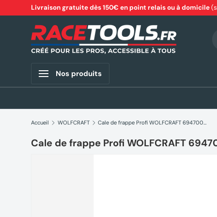
Livraison gratuite dès 150€ en point relais ou à domicile
(
Aller au contenu
R
Nos produits
Accueil
WOLFCRAFT
Cale de frappe Profi WOLFCRAFT 6947000
Cale de frappe Profi WOLFCRAFT 694