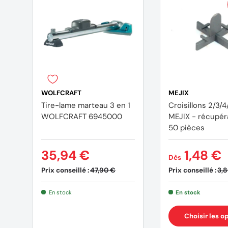
WOLFCRAFT
MEJIX
Tire-lame marteau 3 en 1
Croisillons 2/3
WOLFCRAFT 6945000
MEJIX - récupér
50 pièces
35,94 €
1,48 €
Dès
Prix conseillé :
Prix conseillé :
47,90 €
3,
En stock
En stock
Choisir les o