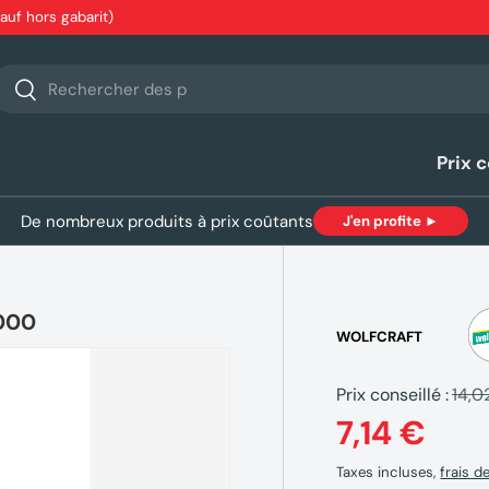
sauf hors gabarit)
echerche
Rechercher
Prix 
De nombreux produits à prix coûtants
J'en profite ►
7000
WOLFCRAFT
Prix conseillé :
14,0
7,14 €
Taxes incluses,
frais d