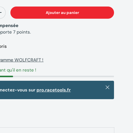
Ajouter au panier
+
compensée
pporte
7
points.
oris
a gamme WOLFCRAFT !
ant qu'il en reste !
Fermer
nnectez-vous sur
pro.racetools.fr