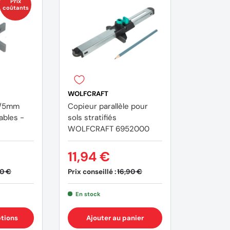
Prix
coûtants
WOLFCRAFT
/4/5mm
Copieur parallèle pour
ables -
sols stratifiés
WOLFCRAFT 6952000
11,94 €
Prix conseillé :
80 €
16,90 €
En stock
ptions
Ajouter au panier