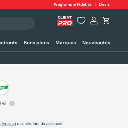
Expédition
Programme Fidélité
rapide 24-48h*
Devis
Se connecter
Panier
coûtants
Bons plans
Marques
Nouveautés
2 €
e livraison
calculés lors du paiement.