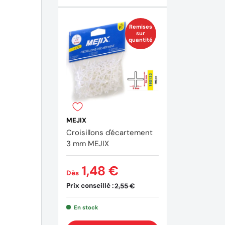
Remises
sur
quantité
MEJIX
Croisillons d'écartement
3 mm MEJIX
1,48 €
Dès
Prix conseillé :
2,55 €
En stock