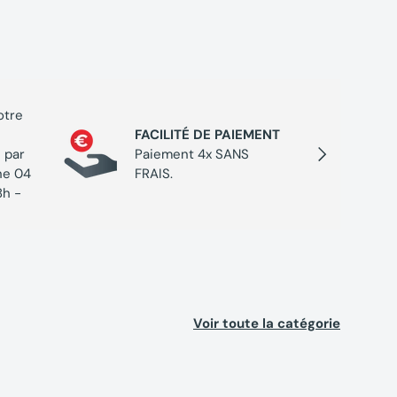
otre
PROGR
FACILITÉ DE PAIEMENT
Cumulez
Suivant
 par
Paiement 4x SANS
chaque 
ne 04
FRAIS.
de réc
8h -
Voir toute la catégorie