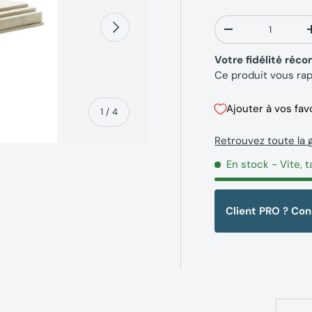
Qté
Suivant
-
Votre fidélité ré
Ce produit vous ra
Ajouter à vos fav
de
1
/
4
Retrouvez toute l
En stock
- Vite, t
Client PRO ? Co
erie
la vue de galerie
’image 4 dans la vue de galerie