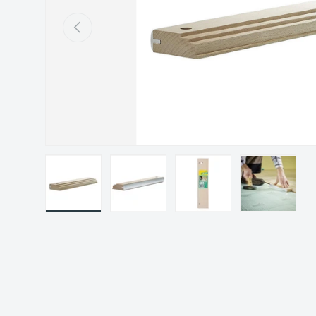
Précédent
Charger l’image 1 dans la vue de galerie
Charger l’image 2 dans la vue de gal
Charger l’image 3 dans 
Charger l