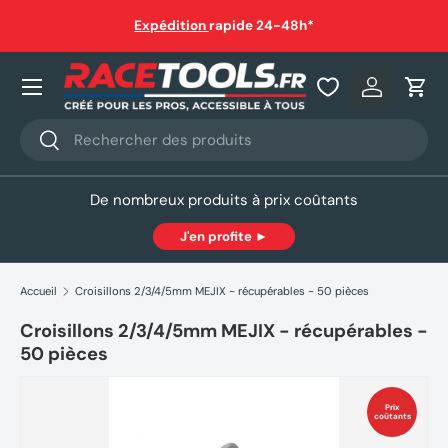
auf
Expédition
rapide 24-48h*
Aller au contenu
Nos produits
Se connec
Pani
Recherche
Rechercher
De nombreux produits à prix coûtants
J'en profite ►
Accueil
Croisillons 2/3/4/5mm MEJIX - récupérables - 50 pièces
Croisillons 2/3/4/5mm MEJIX - récupérables -
50 pièces
Prix
coûtants