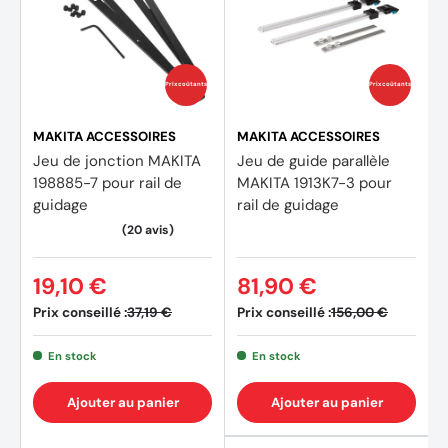
circulaires électriques pour la découpe et la mise à
longueur des vantaux de portes et des plans de travail de
cuisine, ainsi que pour tous les travaux nécessitant un
haut niveau de guidage et de sécurité
Prix coûtants
Prix coûtants
MAKITA ACCESSOIRES
MAKITA ACCESSOIRES
Jeu de jonction MAKITA
Jeu de guide parallèle
198885-7 pour rail de
MAKITA 1913K7-3 pour
guidage
rail de guidage
19,10 €
81,90 €
Prix conseillé :
Prix conseillé :
37,19 €
156,00 €
En stock
En stock
Ajouter au panier
Ajouter au panier