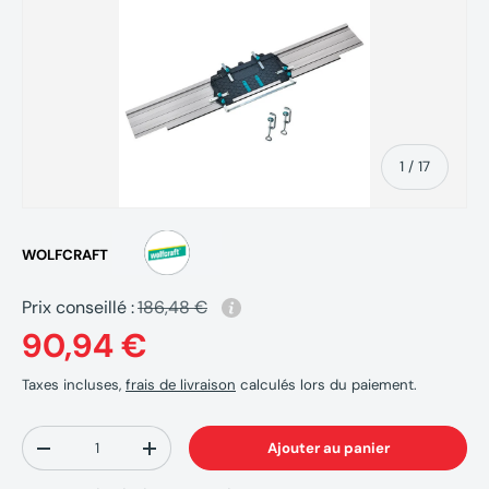
de
1
/
17
WOLFCRAFT
Prix conseillé :
186,48 €
90,94 €
Taxes incluses,
frais de livraison
calculés lors du paiement.
Qté
Ajouter au panier
-
+