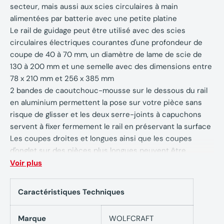
secteur, mais aussi aux scies circulaires à main
alimentées par batterie avec une petite platine
Le rail de guidage peut être utilisé avec des scies
circulaires électriques courantes d'une profondeur de
coupe de 40 à 70 mm, un diamètre de lame de scie de
130 à 200 mm et une semelle avec des dimensions entre
78 x 210 mm et 256 x 385 mm
2 bandes de caoutchouc-mousse sur le dessous du rail
en aluminium permettent la pose sur votre pièce sans
risque de glisser et les deux serre-joints à capuchons
servent à fixer fermement le rail en préservant la surface
Les coupes droites et longues ainsi que les coupes
d'onglet sur des pièces plus longues peuvent être
facilement réalisées même dans des zones éloignées du
Voir plus
bord
La lèvre en caoutchouc réduit le risque d’éclats et
Caractéristiques Techniques
marque simultanément l’arête de coupe
Grâce à des encoches sur le rail, le capot de protection
Marque
WOLFCRAFT
de la scie circulaire électrique s'ouvre et se ferme