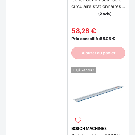
circulaire stationnaires :
DT1952x2, DT1959
58,28 €
Prix conseillé :
85,08 €
Ajouter au panier
Déjà vendu !
(34 av
BOSCH MACHINES