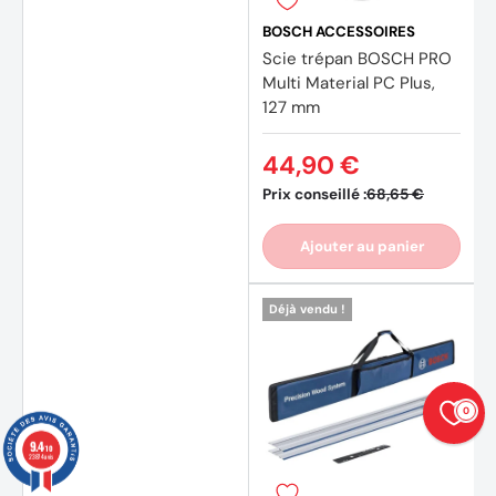
(4 avi
BOSCH ACCESSOIRES
Scie trépan BOSCH PRO
Multi Material PC Plus,
127 mm
44,90 €
Prix conseillé :
68,65 €
Ajouter au panier
Déjà vendu !
0
9.4
/10
23874 avis