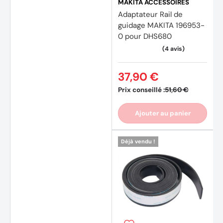
MAKITA ACCESSOIRES
Adaptateur Rail de
guidage MAKITA 196953-
0 pour DHS680
37,90 €
Prix conseillé :
51,60 €
Ajouter au panier
Déjà vendu !