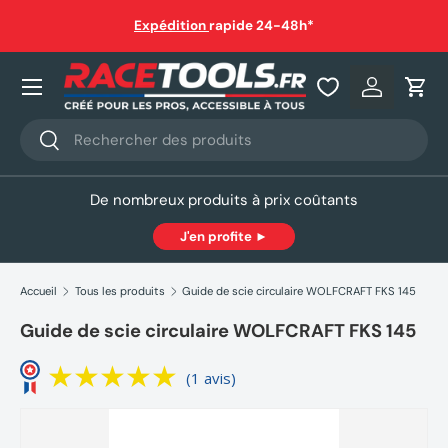
auf
Expédition
rapide 24-48h*
Aller au contenu
Nos produits
Se connec
Pani
Recherche
Rechercher
De nombreux produits à prix coûtants
J'en profite ►
Accueil
Tous les produits
Guide de scie circulaire WOLFCRAFT FKS 145
Guide de scie circulaire WOLFCRAFT FKS 145
(1 avis)