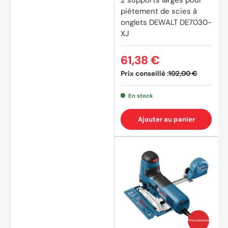
piètement de scies à
onglets DEWALT DE7030-
XJ
61,38 €
Prix conseillé :
102,00 €
En stock
Ajouter au panier
Prix coûtants