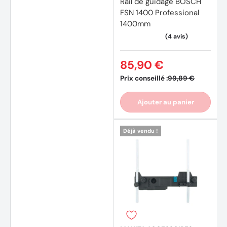
Rail de guidage BOSCH
FSN 1400 Professional
1400mm
85,90 €
Prix conseillé :
99,89 €
Ajouter au panier
Déjà vendu !
(18 av