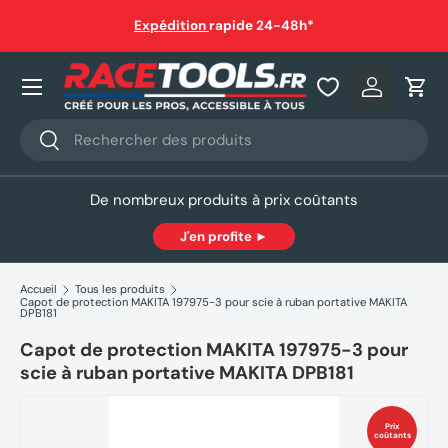
auf
Expédition
rapide 24-48h*
Aller au contenu
Nos produits
Se connec
Pani
Recherche
Rechercher
De nombreux produits à prix coûtants
J'en profite ►
Accueil
Tous les produits
Capot de protection MAKITA 197975-3 pour scie à ruban portative MAKITA
DPB181
Capot de protection MAKITA 197975-3 pour
scie à ruban portative MAKITA DPB181
Prix
coûtants