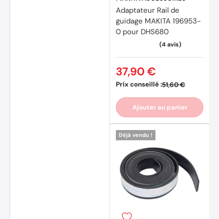
Adaptateur Rail de
guidage MAKITA 196953-
0 pour DHS680
37,90 €
Prix conseillé :
51,60 €
Ajouter au panier
Déjà vendu !