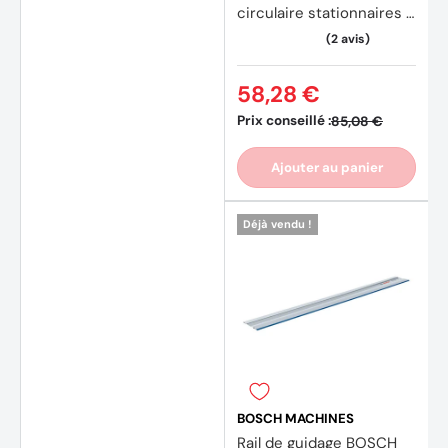
circulaire stationnaires :
(34 av
DT1952x2, DT1959
58,28 €
Prix conseillé :
85,08 €
Ajouter au panier
Déjà vendu !
BOSCH MACHINES
Rail de guidage BOSCH