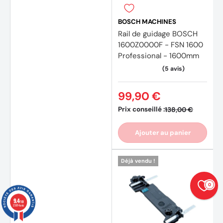
BOSCH MACHINES
(14 av
Rail de guidage BOSCH
1600Z0000F - FSN 1600
Professional - 1600mm
99,90 €
Prix conseillé :
138,00 €
Ajouter au panier
Déjà vendu !
0
9.4
/10
23874 avis