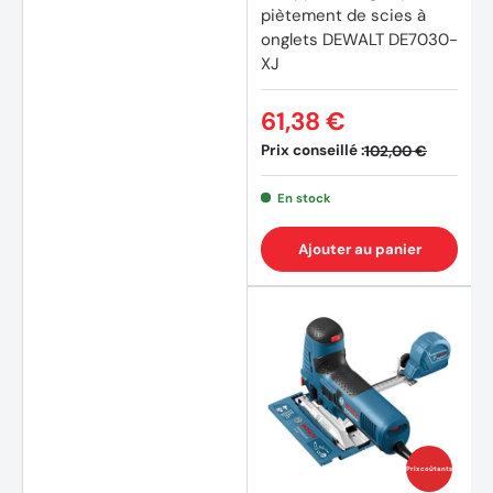
piètement de scies à
onglets DEWALT DE7030-
XJ
61,38 €
Prix conseillé :
102,00 €
En stock
Ajouter au panier
(1 avis
Prix coûtants