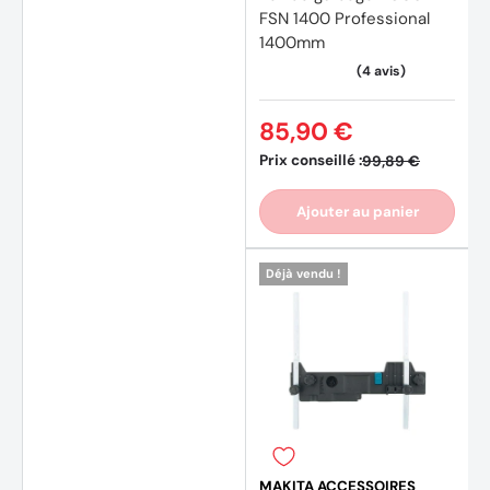
FSN 1400 Professional
1400mm
85,90 €
Prix conseillé :
99,89 €
(18 av
Ajouter au panier
Déjà vendu !
MAKITA ACCESSOIRES