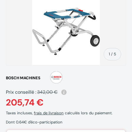
de
1
/
5
BOSCH MACHINES
Prix conseillé :
342,00 €
205,74 €
Taxes incluses,
frais de livraison
calculés lors du paiement.
Dont 0.64€ d'éco-participation