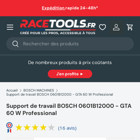
auf
Expédition
rapide 24-48h*
Aller au contenu
Nos produits
Se connec
Pani
Recherche
Rechercher
De nombreux produits à prix coûtants
J'en profite ►
Accueil
BOSCH MACHINES
Support de travail BOSCH 0601B12000 - GTA 60 W Professional
Support de travail BOSCH 0601B12000 - GTA
60 W Professional
(16 avis)