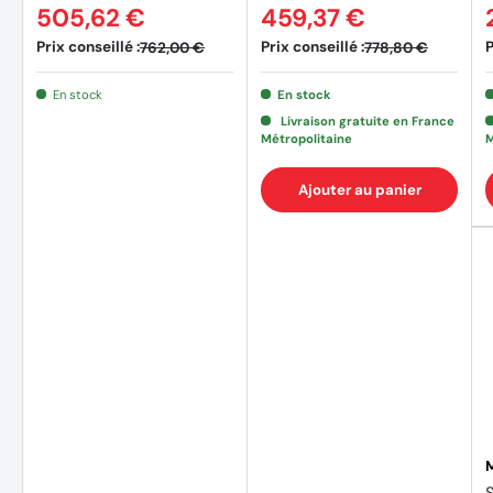
505,62 €
459,37 €
Prix conseillé :
Prix conseillé :
P
762,00 €
778,80 €
En stock
En stock
Livraison gratuite en France
Métropolitaine
M
Ajouter au panier