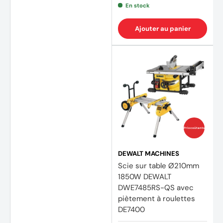
En stock
Ajouter au panier
(2 avi
Prix coûtants
DEWALT MACHINES
Scie sur table Ø210mm
1850W DEWALT
DWE7485RS-QS avec
piètement à roulettes
DE7400