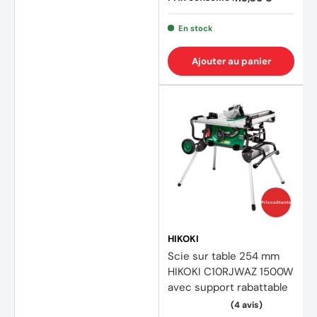
En stock
Ajouter au panier
Prix coûtants
HIKOKI
Scie sur table 254 mm
HIKOKI C10RJWAZ 1500W
(16 av
avec support rabattable