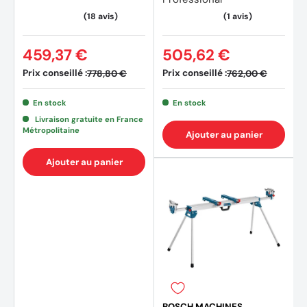
Accessoires
459,37 €
505,62 €
Adaptateur d'aspiration
Prix conseillé :
Prix conseillé :
778,80 €
762,00 €
Butée angulaire
En stock
En stock
Butée parallèle
Livraison gratuite en France
Métropolitaine
Ajouter au panier
Coulisseau
Ajouter au panier
Lame de scie 254 x 30 mm
Rangement pour lame de scie supplémentaire
Retrouvez toute notre gamme de
scies sur table
au
meilleur prix
BOSCH MACHINES