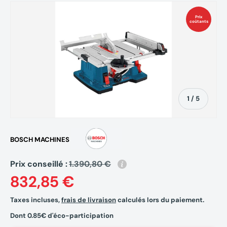
Prix
coûtants
de
1
/
5
BOSCH MACHINES
Prix conseillé :
1.390,80 €
832,85 €
Taxes incluses,
frais de livraison
calculés lors du paiement.
Dont 0.85€ d'éco-participation