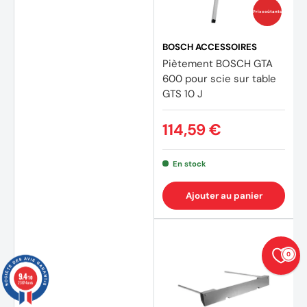
Prix coûtants
BOSCH ACCESSOIRES
Piètement BOSCH GTA
600 pour scie sur table
GTS 10 J
114,59 €
En stock
Ajouter au panier
0
9.4
/10
23874 avis