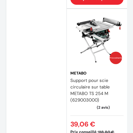
(6 avi
Prix coûtants
METABO
Support pour scie
circulaire sur table
METABO TS 254 M
(629003000)
39,06 €
Prix conseillé :
118,80 €