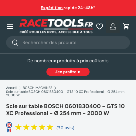
auf
Expédition
rapide 24-48h*
Aller au contenu
Nos produits
Se connec
Pani
Recherche
Rechercher
De nombreux produits à prix coûtants
J'en profite ►
Accueil
BOSCH MACHINES
Scie sur table BOSCH 0601B30400 - GTS 10 XC Professional - Ø 254 mm -
2000 W
Scie sur table BOSCH 0601B30400 - GTS 10
XC Professional - Ø 254 mm - 2000 W
(30 avis)