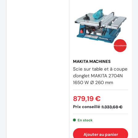
Prix coûtants
MAKITA MACHINES
Scie sur table et à coupe
d'onglet MAKITA 2704N
1650 W Ø 260 mm
879,19 €
Prix conseillé :
1.333,68 €
En stock
(7 avi
Ajouter au panier