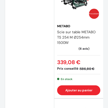
Prix coûtants
METABO
Scie sur table METABO
TS 254 M Ø254mm
1500W
339,08 €
Prix conseillé :
586,80 €
En stock
Ajouter au panier
(1 avis