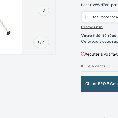
Dont 0.85€ d'éco-part
Suivant
Assurance casse,
En savoir plus
Votre fidélité ré
Ce produit vous ra
de
1
/
4
Ajouter à vos fav
Déjà vendu !
erie
la vue de galerie
’image 4 dans la vue de galerie
Client PRO ? Co