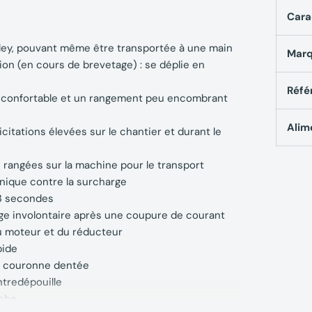
Cara
olley, pouvant même être transportée à une main
Mar
on (en cours de brevetage) : se déplie en
Réfé
t confortable et un rangement peu encombrant
Alim
icitations élevées sur le chantier et durant le
 rangées sur la machine pour le transport
nique contre la surcharge
 3 secondes
e involontaire après une coupure de courant
u moteur et du réducteur
pide
 à couronne dentée
ntredépouille
oche