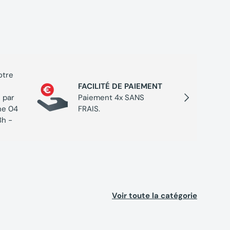
otre
PROGR
FACILITÉ DE PAIEMENT
Cumulez
Suivant
 par
Paiement 4x SANS
chaque 
ne 04
FRAIS.
de réc
8h -
Voir toute la catégorie