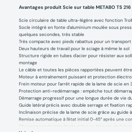
Avantages produit Scie sur table METABO TS 216
Scie circulaire de table ultra-légère avec fonction Tr
Socle intégré en fonte d'aluminium moulée sous pressi
quelques secondes, très stable
Très compacte avec pieds rabattus pour un transpor
Deux hauteurs de travail pour le sciage à même le sol
Structure rigide en tubes d'acier pour résister aux soll
montage
Le câble et toutes les pièces rapportées peuvent être
Moteur à entraînement puissant et protection électro
Frein moteur pour l'arrêt rapide de la lame de scie en
Protection anti-redémarrage : empêche tout démarrag
Démarrage progressif pour une longue durée de vie d
Guide latéral précis avec double serrage et fixation ra
Inclinaison précise de la lame de scie grâce au guide
Remise automatique à l'état initial 0-45° après une co
Changement de lame facile grâce au blocage de la br