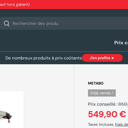
sauf hors gabarit)
echerche
Rechercher
Prix 
De nombreux produits à prix coûtants
J'en profite ►
METABO
Déjà vendu !
Prix conseillé :
850
549,90 €
Taxes incluses,
frais d