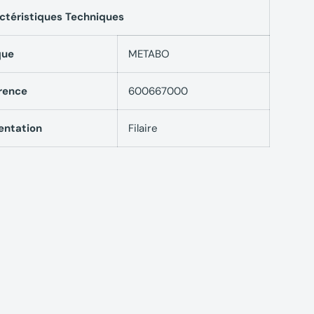
ctéristiques Techniques
que
METABO
rence
600667000
entation
Filaire