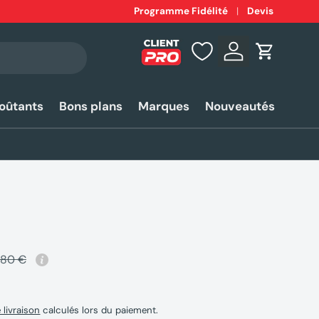
Expédition
Programme Fidélité
rapide 24-48h*
Devis
Se connecter
Panier
coûtants
Bons plans
Marques
Nouveautés
,80 €
e livraison
calculés lors du paiement.