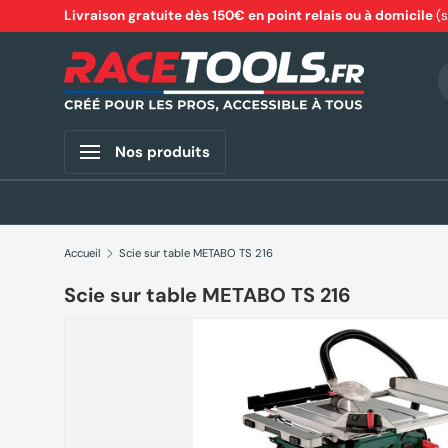
Livraison gratuite dès 150€ en point relais ou à domicile
(
Aller au contenu
R
Nos produits
Accueil
Scie sur table METABO TS 216
Scie sur table METABO TS 216