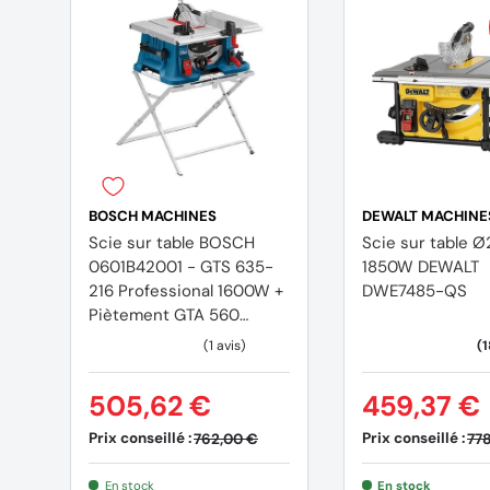
Puissance absorbée nominale 1500 W
Poids 28.5 kg
Longueur de câble 3 m
Émission acoustique
niveau sonore 89 dB(A)
Niveau de puissance acoustique (LwA) 102 dB(A)
Incertitude de mesure K 3 dB(A)
BOSCH MACHINES
DEWALT MACHINE
Accessoires
Scie sur table BOSCH
Scie sur table 
0601B42001 - GTS 635-
1850W DEWALT
Lame de scie carbure à denturée étagée (30 dents)
216 Professional 1600W +
DWE7485-QS
Bâton poussoir
Piètement GTA 560
Socle
Professional
Pneus en caoutchouc dur
Guide latéral
505,62 €
459,37 €
Guide d'angle
Rallonge de table
Prix conseillé :
Prix conseillé :
762,00 €
77
Rallonge de table latérale (gauche)
En stock
En stock