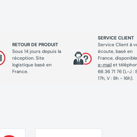
t ainsi que pour le rainurage ou la feuillure
lissantes pour une surface de travail
 poussière
SERVICE CLIENT
ABO TS 216
RETOUR DE PRODUIT
Service Client à v
Sous 14 jours depuis la
écoute, basé en
réception. Site
France, disponible
logistique basé en
e-mail
et télépho
France.
66 36 71 76 (L-J : 
17h, V : 8h - 16h).
 mm