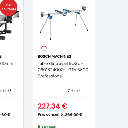
Prix
coûtants
S
BOSCH MACHINES
Ø210mm
Table de travail BOSCH
0601B24000 - GTA 3800
Professional
227,34 €
Prix conseillé :
8,80 €
366,00 €
En stock