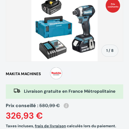
Prix
coûtants
de
1
/
8
MAKITA MACHINES
Livraison gratuite en France Métropolitaine
Prix conseillé :
580,99 €
326,93 €
Taxes incluses,
frais de livraison
calculés lors du paiement.