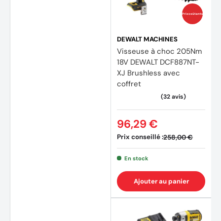
Prix coûtants
(1 avis
DEWALT MACHINES
Visseuse à choc 205Nm
18V DEWALT DCF887NT-
XJ Brushless avec
coffret
96,29 €
Prix conseillé :
258,00 €
En stock
Ajouter au panier