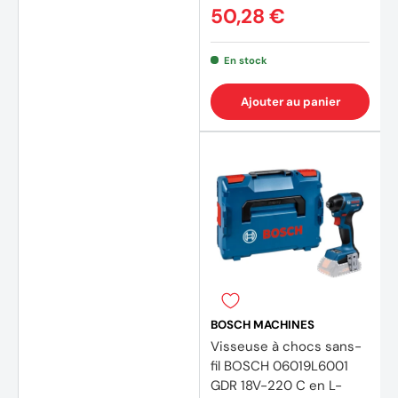
50,28 €
(32 av
En stock
Ajouter au panier
BOSCH MACHINES
Visseuse à chocs sans-
fil BOSCH 06019L6001
GDR 18V-220 C en L-