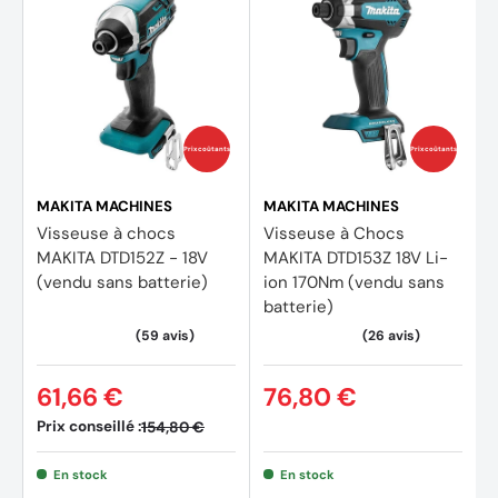
Dimensions (L x l x h) 117 x 79 x 236 mm
Poids net EPTA 1,5 kg
Accessoires
2 X 197280-8 Batterie BL1850B (Li-Ion 18 V - 5 Ah)
Prix coûtants
Prix coûtants
1 X 195584-2 Chargeur rapide DC18RC
1 X 821550-0 Coffret MAKPAC 2
MAKITA MACHINES
MAKITA MACHINES
1 X 346317-0 Crochet ceinture
Visseuse à chocs
Visseuse à Chocs
1 X
837916-4
Moulage MAK-PAC Visseuse à choc
MAKITA DTD152Z - 18V
MAKITA DTD153Z 18V Li-
(vendu sans batterie)
ion 170Nm (vendu sans
batterie)
61,66 €
76,80 €
Prix conseillé :
154,80 €
En stock
En stock