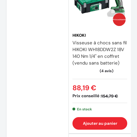
Prix coûtants
HIKOKI
Visseuse à chocs sans fil
HIKOKI WH18DDW2Z 18V
140 Nm 1/4" en coffret
(vendu sans batterie)
88,19 €
Prix conseillé :
154,79 €
En stock
Ajouter au panier