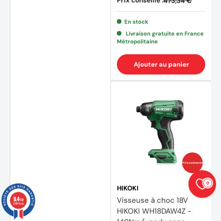
Prix conseillé :
473,34 €
En stock
Livraison gratuite en France
Métropolitaine
Ajouter au panier
Prix coûtants
0
HIKOKI
9.4
Visseuse à choc 18V
/10
23874 avis
HIKOKI WH18DAW4Z -