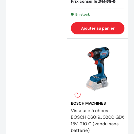
Prix conseillé :
214,79 €
En stock
Ajouter au panier
(59 avis)
(26 av
BOSCH MACHINES
Visseuse à chocs
BOSCH 06019J0200 GDX
18V-210 C (vendu sans
batterie)