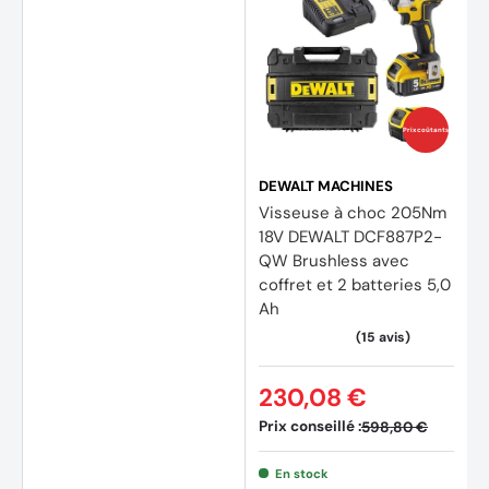
Prix coûtants
DEWALT MACHINES
Visseuse à choc 205Nm
18V DEWALT DCF887P2-
QW Brushless avec
coffret et 2 batteries 5,0
Ah
(8 avi
230,08 €
Prix conseillé :
598,80 €
En stock