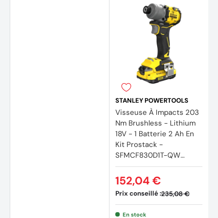
(2 avi
STANLEY POWERTOOLS
Visseuse À Impacts 203
Nm Brushless - Lithium
18V - 1 Batterie 2 Ah En
Kit Prostack -
SFMCF830D1T-QW
STANLEY FATMAX V20
152,04 €
Prix conseillé :
235,08 €
En stock