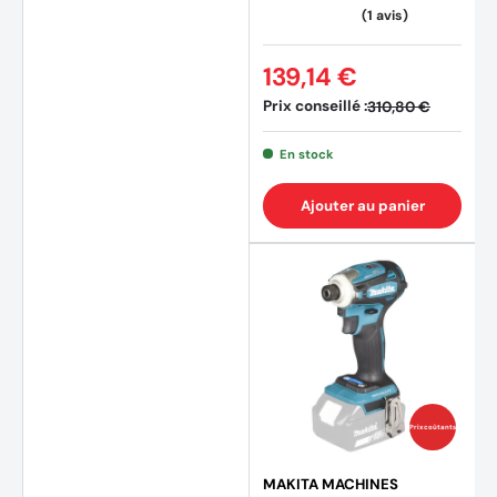
139,14 €
Prix conseillé :
310,80 €
En stock
Ajouter au panier
(44 av
Prix coûtants
MAKITA MACHINES