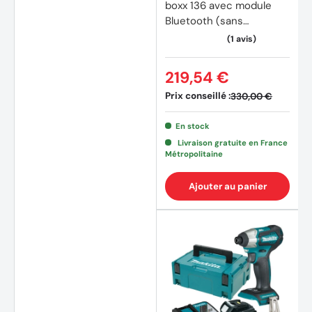
boxx 136 avec module
Bluetooth (sans
batteries, sans chargeur)
219,54 €
Prix conseillé :
330,00 €
En stock
Livraison gratuite en France
Métropolitaine
Ajouter au panier
(15 av