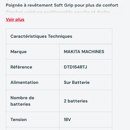
Poignée à revêtement Soft Grip pour plus de confort
Crochet ceinture positionnable gauche et droite
Voir plus
Caractéristiques techniques Visseuse à chocs
MAKITA DTD154RTJ 18 V Li-ion 175 Nm
Caractéristiques Techniques
Puissance
Marque
MAKITA MACHINES
Tension 18 V
Batterie
Référence
DTD154RTJ
Capacité de batterie 5 Ah
Composition chimique batterie Li-Ion
Alimentation
Sur Batterie
Temps de charge en moyenne 45 min.
Type de batterie 18V Li-Ion 1,5 à 6Ah
Nombre de
Nombre de batteries fournies 2
2 batteries
batteries
Batt. compatibles 18V Li-Ion 1,5 à 5 Ah
Régime
Tension
18V
Vitesse à vide max. 3600 tr/min