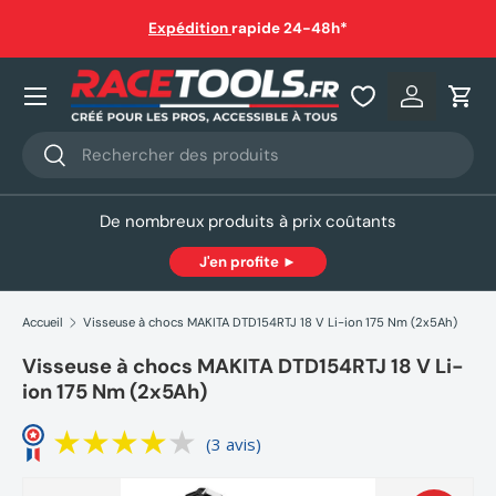
auf
Expédition
rapide 24-48h*
Aller au contenu
Nos produits
Se connec
Pani
Recherche
Rechercher
De nombreux produits à prix coûtants
J'en profite ►
Accueil
Visseuse à chocs MAKITA DTD154RTJ 18 V Li-ion 175 Nm (2x5Ah)
Visseuse à chocs MAKITA DTD154RTJ 18 V Li-
ion 175 Nm (2x5Ah)
(3 avis)