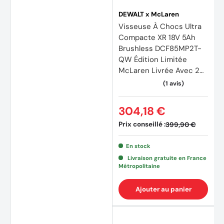
DEWALT x McLaren
Visseuse À Chocs Ultra
Compacte XR 18V 5Ah
Brushless DCF85MP2T-
QW Édition Limitée
McLaren Livrée Avec 2
Batteries 5Ah Li-Ion, 1
Chargeur en Coffret
TSTAK
304,18 €
Prix conseillé :
399,90 €
En stock
Livraison gratuite en France
Métropolitaine
(4 avi
Ajouter au panier