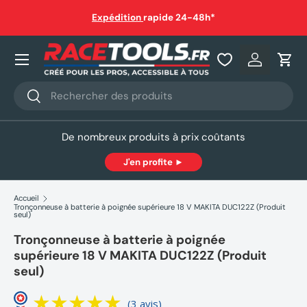
auf
Expédition
rapide 24-48h*
Aller au contenu
Nos produits
Se connec
Pani
Recherche
Rechercher
De nombreux produits à prix coûtants
J'en profite ►
Accueil
Tronçonneuse à batterie à poignée supérieure 18 V MAKITA DUC122Z (Produit
seul)
Tronçonneuse à batterie à poignée
supérieure 18 V MAKITA DUC122Z (Produit
seul)
(3 avis)