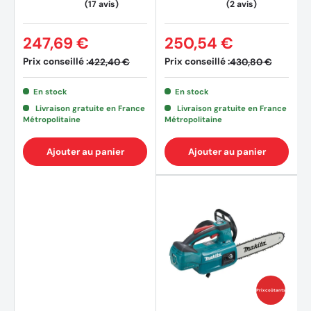
Poids net du produit : 2,0 kg
247,69 €
250,54 €
Accessoires
Prix conseillé :
Prix conseillé :
422,40 €
430,80 €
Produit livré avec un guide 11,5 cm (158476-6)
En stock
En stock
Livraison gratuite en France
Livraison gratuite en France
Sans batterie ni chargeur
Métropolitaine
Métropolitaine
Ajouter au panier
Ajouter au panier
Prix coûtants