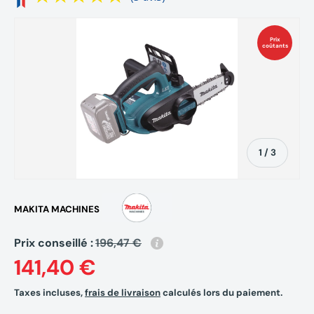
Prix
coûtants
de
1
/
3
MAKITA MACHINES
Prix conseillé :
196,47 €
141,40 €
Taxes incluses,
frais de livraison
calculés lors du paiement.