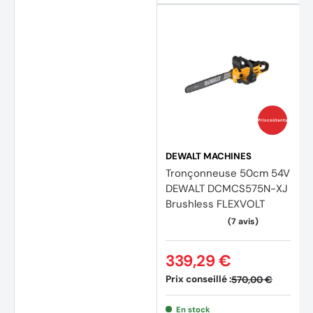
(39 av
Prix coûtants
DEWALT MACHINES
Tronçonneuse 50cm 54V
DEWALT DCMCS575N-XJ
Brushless FLEXVOLT
339,29 €
Prix conseillé :
570,00 €
En stock