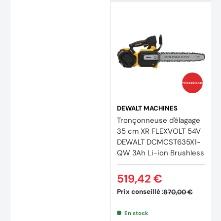
Prix coûtants
DEWALT MACHINES
Tronçonneuse d'élagage
35 cm XR FLEXVOLT 54V
DEWALT DCMCST635X1-
QW 3Ah Li-ion Brushless
519,42 €
Prix conseillé :
870,00 €
En stock