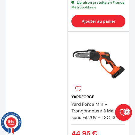
Livraison gratuite en France
Métropolitaine
Ajouter au panier
YARDFORCE
Yard Force Mini-
Tronçonneuse à Main
0
sans Fil 20V - LSC 13
9.4
/10
23874 avis
(2 avi
44,95 €