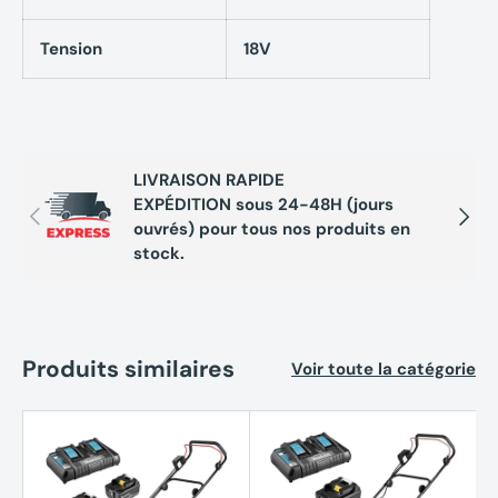
de tonte. Avec son réglage de hauteur centralisé et sa
poignée pliable, elle est facile à utiliser et à ranger.
Tension
18V
Caractéristiques techniques
Tondeuse 53 cm DEWALT
LIVRAISON RAPIDE
EXPÉDITION sous 24-48H (jours
DCMWSP156N-XJ XR 2x18V
Précédent
Suivan
ouvrés) pour tous nos produits en
Brushless - autopropulsée
stock.
(sans batterie)
Largeur de coupe : 53 cm
Produits similaires
Voir toute la catégorie
Tension : 2x18 V
Automoteur : Oui
Système de coupe : Rotatif