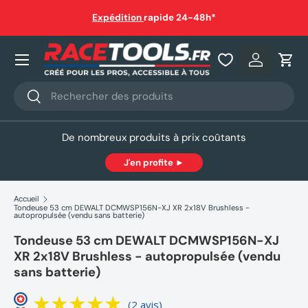
auf
Expédition
rapide 24-48h*
Aller au contenu
Nos produits
Se connec
Pani
Recherche
Rechercher
De nombreux produits à prix coûtants
J'en profite ►
Accueil
Tondeuse 53 cm DEWALT DCMWSP156N-XJ XR 2x18V Brushless -
autopropulsée (vendu sans batterie)
Tondeuse 53 cm DEWALT DCMWSP156N-XJ
XR 2x18V Brushless - autopropulsée (vendu
sans batterie)
(2 avis)