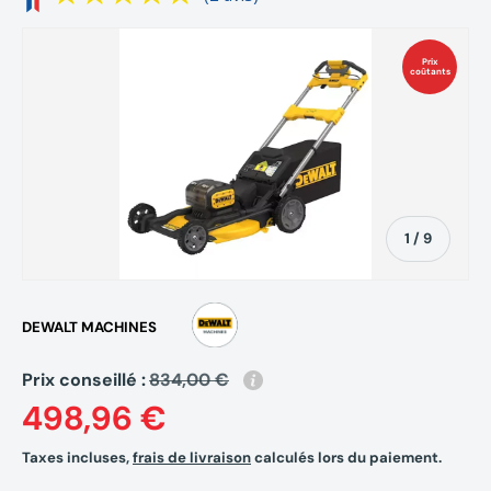
Prix
coûtants
de
1
/
9
DEWALT MACHINES
Prix conseillé :
834,00 €
498,96 €
Taxes incluses,
frais de livraison
calculés lors du paiement.