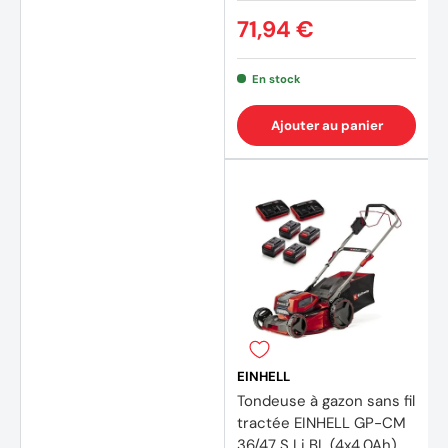
71,94 €
En stock
Ajouter au panier
(4 avi
EINHELL
Tondeuse à gazon sans fil
tractée EINHELL GP-CM
36/47 S Li BL (4x4,0Ah)