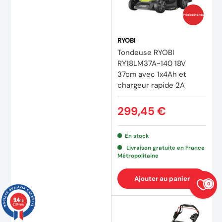
Prix coûtants
RYOBI
Tondeuse RYOBI
RY18LM37A-140 18V
37cm avec 1x4Ah et
chargeur rapide 2A
299,45 €
En stock
Livraison gratuite en France
Métropolitaine
Ajouter au panier
0
9.4
/10
23874 avis