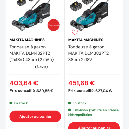
Autonomie : Jusqu’à 64 minutes*
Surface recommandée : Jusqu’à 1340 m²
Capacité du bac à herbe : 67 litres
Prix coûtants
Type de ramasseur d’herbe : Filet
MAKITA MACHINES
MAKITA MACHINES
Tondeuse à gazon
Tondeuse à gazon
Réglage en hauteur : Oui (6 niveaux, de 25 mm à 102
MAKITA DLM432PT2
MAKITA DLM382PT2
mm)
(2x18V) 43cm (2x5Ah)
38cm 2x18V
Poignée souple et réglable : Oui
Matériau du tablier : Métal
403,64 €
451,68 €
Niveau sonore : 96 dB(A)
Prix conseillé :
Prix conseillé :
639,55 €
627,04 €
En stock
En stock
Accessoires
Livraison gratuite en France
Métropolitaine
Ajouter au panier
1X Bac de ramassage en filet (67 L)
Ajouter au panier