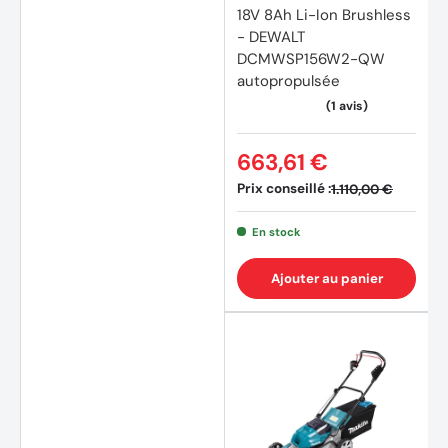
18V 8Ah Li-Ion Brushless
- DEWALT
DCMWSP156W2-QW
autopropulsée
663,61 €
Prix conseillé :
1.110,00 €
En stock
Ajouter au panier