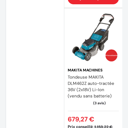
Prix coûtants
MAKITA MACHINES
Tondeuse MAKITA
DLM462Z auto-tractée
36V (2x18V) Li-Ion
(vendu sans batterie)
679,27 €
Prix conseillé :
1.159,22 €