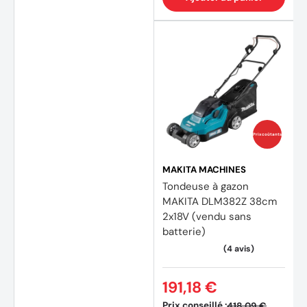
1X Système de coupe jumelé avec deux lames
1X Tableau de bord LED
1X Transmission arrière à vitesse variable
Prix coûtants
MAKITA MACHINES
Tondeuse à gazon
MAKITA DLM382Z 38cm
2x18V (vendu sans
batterie)
191,18 €
Prix conseillé :
418,09 €