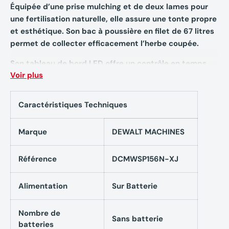
Équipée d’une prise mulching et de deux lames pour
une fertilisation naturelle, elle assure une tonte propre
et esthétique. Son bac à poussière en filet de 67 litres
permet de collecter efficacement l’herbe coupée.
Son tableau de bord LED offre un contrôle en temps
Voir plus
réel de l'état de charge et des performances de tonte.
La transmission arrière à vitesse variable permet
d'adapter le rythme de marche, et la poignée
Caractéristiques Techniques
ergonomique facilite le rangement grâce à son
système de pliage rapide.
Marque
DEWALT MACHINES
La tondeuse DEWALT DCMWSP156N-XJ est idéale pour
entretenir de grandes surfaces grâce à son moteur
Référence
DCMWSP156N-XJ
Brushless performant et sa conception robuste. Son
autonomie prolongée et son tableau de bord intuitif
Alimentation
Sur Batterie
garantissent une utilisation simplifiée et efficace.
Nombre de
Son système 3-en-1 permet de choisir entre broyage,
Sans batterie
batteries
ramassage ou éjection latérale selon les préférences