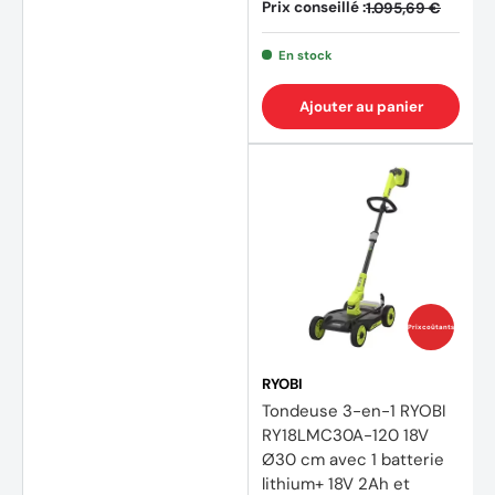
Prix conseillé :
1.095,69 €
En stock
Ajouter au panier
(1 avis
Prix coûtants
RYOBI
Tondeuse 3-en-1 RYOBI
RY18LMC30A-120 18V
Ø30 cm avec 1 batterie
lithium+ 18V 2Ah et