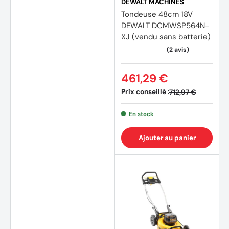
DEWALT MACHINES
Tondeuse 48cm 18V
DEWALT DCMWSP564N-
XJ (vendu sans batterie)
461,29 €
Prix conseillé :
712,97 €
En stock
Ajouter au panier