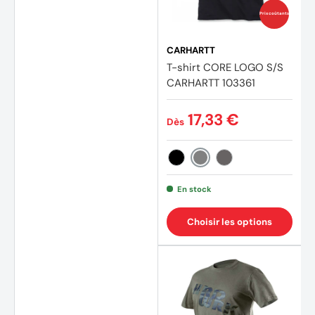
Prix coûtants
CARHARTT
T-shirt CORE LOGO S/S
CARHARTT 103361
17,33 €
Dès
Gris
Noir
Charbon
En stock
Choisir les options
(1 avis