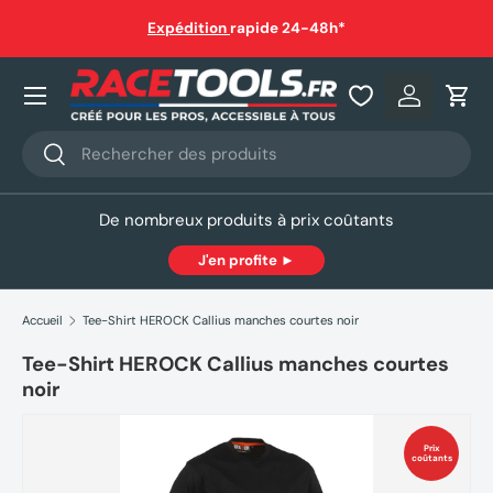
auf
Expédition
rapide 24-48h*
Aller au contenu
Nos produits
Se connec
Pani
Recherche
Rechercher
De nombreux produits à prix coûtants
J'en profite ►
Accueil
Tee-Shirt HEROCK Callius manches courtes noir
Tee-Shirt HEROCK Callius manches courtes
noir
Prix
coûtants