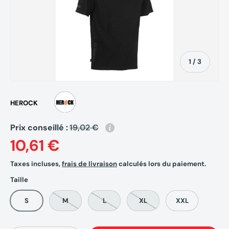
de
1
/
3
HEROCK
Prix conseillé :
19,02 €
10,61 €
Taxes incluses,
frais de livraison
calculés lors du paiement.
Taille
S
M
L
XL
XXL