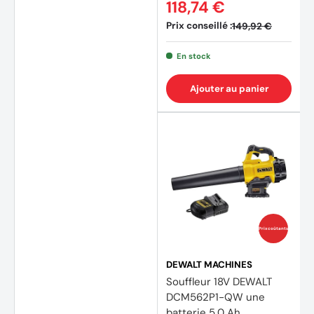
118,74 €
Prix conseillé :
149,92 €
En stock
Ajouter au panier
Prix coûtants
DEWALT MACHINES
Souffleur 18V DEWALT
DCM562P1-QW une
batterie 5,0 Ah