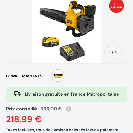
Prix
coûtants
de
1
/
4
DEWALT MACHINES
Livraison gratuite en France Métropolitaine
Prix conseillé :
366,00 €
218,99 €
Taxes incluses,
frais de livraison
calculés lors du paiement.