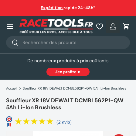
auf
Expédition
rapide 24-48h*
Aller au contenu
Nos produits
Se connec
Pani
Recherche
Rechercher
De nombreux produits à prix coûtants
J'en profite ►
Accueil
Souffleur XR 18V DEWALT DCMBL562P1-QW 5Ah Li-Ion Brushless
Souffleur XR 18V DEWALT DCMBL562P1-QW
5Ah Li-Ion Brushless
(2 avis)