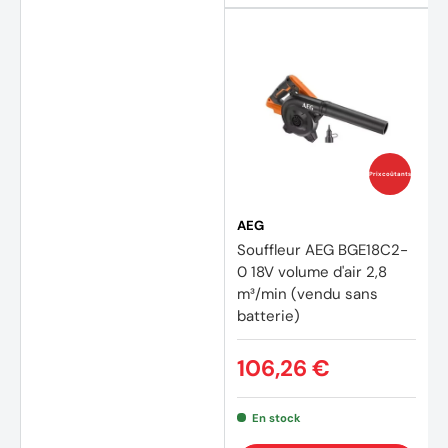
Prix coûtants
AEG
Souffleur AEG BGE18C2-
0 18V volume d'air 2,8
m³/min (vendu sans
batterie)
106,26 €
En stock