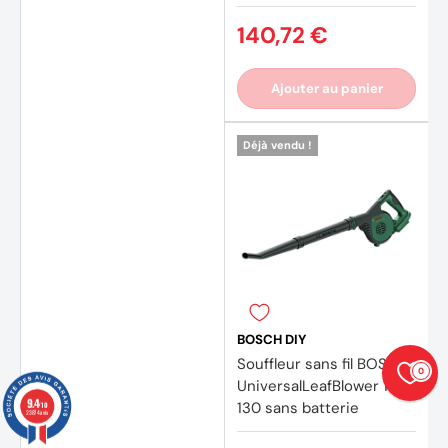
140,72 €
Ajouter au panier
Déjà vendu !
BOSCH DIY
Souffleur sans fil BOSCH
0
UniversalLeafBlower 18V-
9.4
130 sans batterie
/10
23874 avis