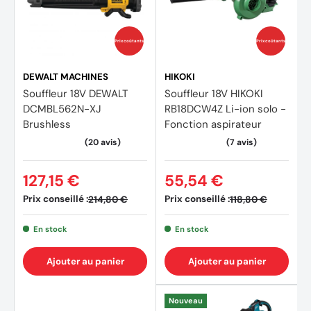
1X batterie
1X chargeur
Prix coûtants
Prix coûtants
DEWALT MACHINES
HIKOKI
Souffleur 18V DEWALT
Souffleur 18V HIKOKI
DCMBL562N-XJ
RB18DCW4Z Li-ion solo -
Brushless
Fonction aspirateur
127,15 €
55,54 €
Prix conseillé :
Prix conseillé :
214,80 €
118,80 €
En stock
En stock
Ajouter au panier
Ajouter au panier
Nouveau