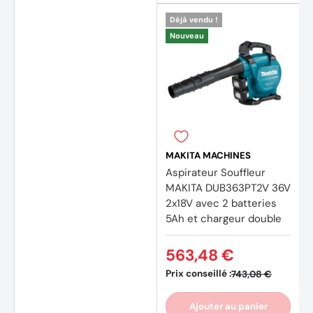
Déjà vendu !
Nouveau
MAKITA MACHINES
Aspirateur Souffleur
MAKITA DUB363PT2V 36V
2x18V avec 2 batteries
5Ah et chargeur double
(5 avi
563,48 €
Prix conseillé :
743,08 €
Ajouter au panier