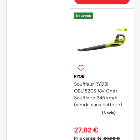
Nouveau
RYOBI
Souffleur RYOBI
OBL1820S 18V One+
Soufflerie 245 km/h
(vendu sans batterie)
(2 avi
27,82 €
Prix conseillé :
69,99 €