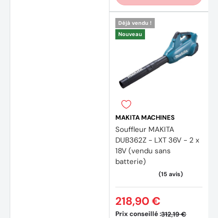
Déjà vendu !
Nouveau
MAKITA MACHINES
Souffleur MAKITA
DUB362Z - LXT 36V - 2 x
18V (vendu sans
batterie)
218,90 €
Prix conseillé :
312,19 €