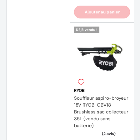
Ajouter au panier
(1 avis
Déjà vendu !
RYOBI
Souffleur aspiro-broyeur
18V RYOBI OBV18
Brushless sac collecteur
35L (vendu sans
batterie)