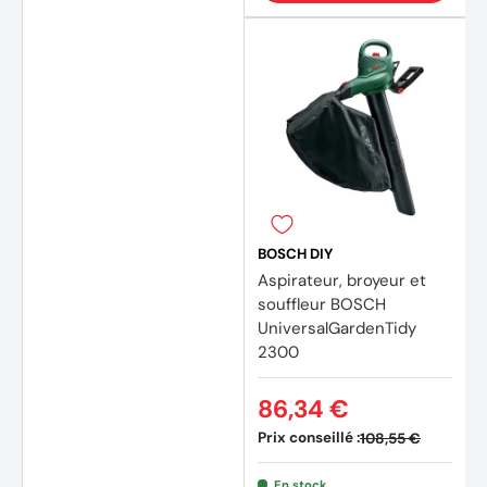
BOSCH DIY
Aspirateur, broyeur et
souffleur BOSCH
(5 avi
UniversalGardenTidy
2300
86,34 €
Prix conseillé :
108,55 €
En stock