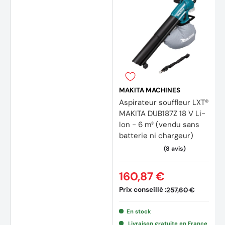
MAKITA MACHINES
Aspirateur souffleur LXT®
MAKITA DUB187Z 18 V Li-
Ion - 6 m³ (vendu sans
batterie ni chargeur)
160,87 €
Prix conseillé :
257,60 €
En stock
(20 avis)
(7 avi
Livraison gratuite en France