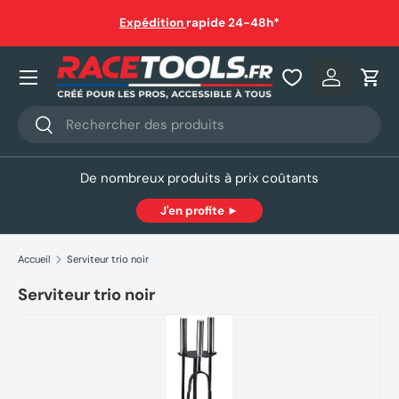
auf
Expédition
rapide 24-48h*
Aller au contenu
Nos produits
Se connec
Pani
Recherche
Rechercher
De nombreux produits à prix coûtants
J'en profite ►
Accueil
Serviteur trio noir
Serviteur trio noir