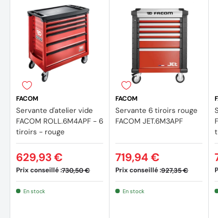
FACOM
FACOM
Servante d'atelier vide
Servante 6 tiroirs rouge
S
FACOM ROLL.6M4APF - 6
FACOM JET.6M3APF
FA
tiroirs - rouge
t
629,93 €
719,94 €
Prix conseillé :
Prix conseillé :
P
730,50 €
927,35 €
En stock
En stock