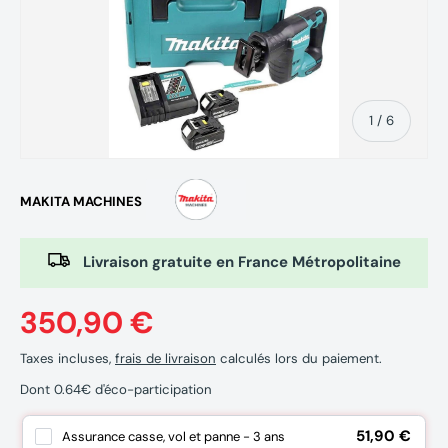
de
1
/
6
MAKITA MACHINES
Livraison gratuite en France Métropolitaine
350,90 €
Taxes incluses,
frais de livraison
calculés lors du paiement.
Dont 0.64€ d'éco-participation
51,90 €
Assurance casse, vol et panne - 3 ans