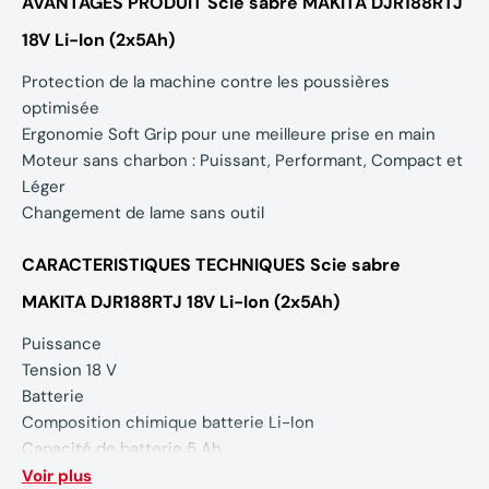
AVANTAGES PRODUIT Scie sabre MAKITA DJR188RTJ
18V Li-Ion (2x5Ah)
Protection de la machine contre les poussières
optimisée
Ergonomie Soft Grip pour une meilleure prise en main
Moteur sans charbon : Puissant, Performant, Compact et
Léger
Changement de lame sans outil
CARACTERISTIQUES TECHNIQUES Scie sabre
MAKITA DJR188RTJ 18V Li-Ion (2x5Ah)
Puissance
Tension 18 V
Batterie
Composition chimique batterie Li-Ion
Capacité de batterie 5 Ah
Cadence
Voir plus