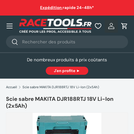
auf
Expédition
rapide 24-48h*
Aller au contenu
Nos produits
Se connec
Pani
Recherche
Rechercher
De nombreux produits à prix coûtants
J'en profite ►
Accueil
Scie sabre MAKITA DJR188RTJ 18V Li-Ion (2x5Ah)
Scie sabre MAKITA DJR188RTJ 18V Li-Ion
(2x5Ah)