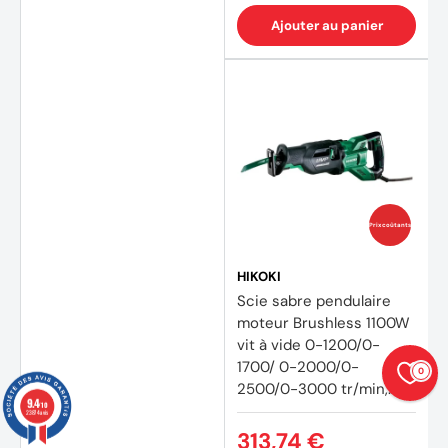
Ajouter au panier
Prix coûtants
HIKOKI
Scie sabre pendulaire
moteur Brushless 1100W
vit à vide 0-1200/0-
1700/ 0-2000/0-
0
2500/0-3000 tr/min,
9.4
/10
Courses 32mm, cap.
23874 avis
Acier 19mm, bois
313,74 €