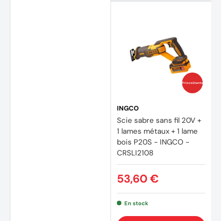
Prix coûtants
INGCO
Scie sabre sans fil 20V +
1 lames métaux + 1 lame
bois P20S - INGCO -
(3 avi
CRSLI2108
53,60 €
En stock