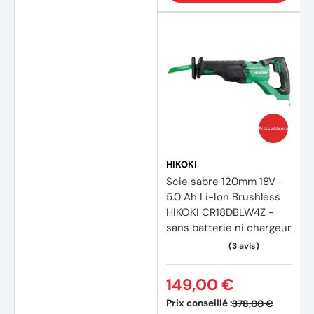
Prix coûtants
HIKOKI
Scie sabre 120mm 18V -
5.0 Ah Li-Ion Brushless
HIKOKI CR18DBLW4Z -
sans batterie ni chargeur
149,00 €
Prix conseillé :
378,00 €