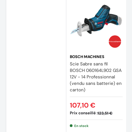
(1 avis
Prix coûtants
BOSCH MACHINES
Scie Sabre sans fil
BOSCH 060164L902 GSA
12V - 14 Professionnal
(vendu sans batterie) en
carton)
107,10 €
Prix conseillé :
123,51 €
En stock