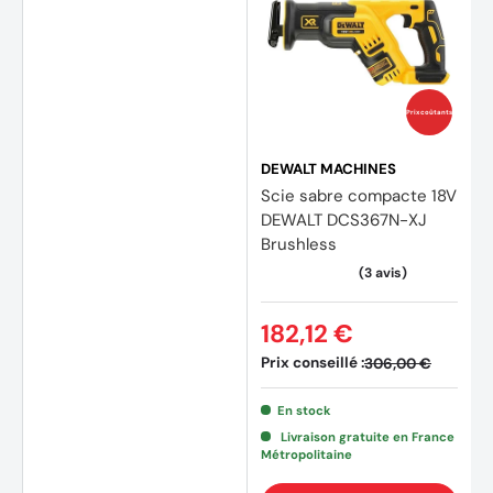
Prix coûtants
DEWALT MACHINES
Scie sabre compacte 18V
DEWALT DCS367N-XJ
Brushless
182,12 €
Prix conseillé :
306,00 €
En stock
Livraison gratuite en France
(22 avis)
(5 avi
Métropolitaine