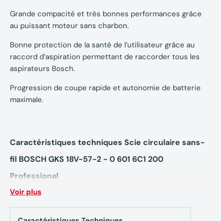
Grande compacité et très bonnes performances grâce
au puissant moteur sans charbon.
Bonne protection de la santé de l’utilisateur grâce au
raccord d’aspiration permettant de raccorder tous les
aspirateurs Bosch.
Progression de coupe rapide et autonomie de batterie
maximale.
Caractéristiques techniques Scie circulaire sans-
fil BOSCH GKS 18V-57-2 - 0 601 6C1 200
Professional
Voir plus
Régime à vide : 5.000 tr/min
Diamètre de la lame de scie : 165 mm
Caractéristiques Techniques