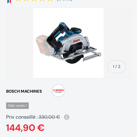
de
1
/
2
BOSCH MACHINES
Déjà vendu !
Prix conseillé :
330,00 €
144,90 €