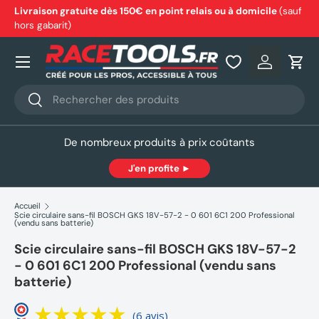
Livraison gratuite dès 150€ en point relais ou à domicile
(sauf
hors gabarit)
Aller au contenu
Nos produits
Se connec
Pani
Recherche
Rechercher
De nombreux produits à prix coûtants
J'en profite ►
Accueil
Scie circulaire sans-fil BOSCH GKS 18V-57-2 - 0 601 6C1 200 Professional
(vendu sans batterie)
Scie circulaire sans-fil BOSCH GKS 18V-57-2
- 0 601 6C1 200 Professional (vendu sans
batterie)
(6 avis)