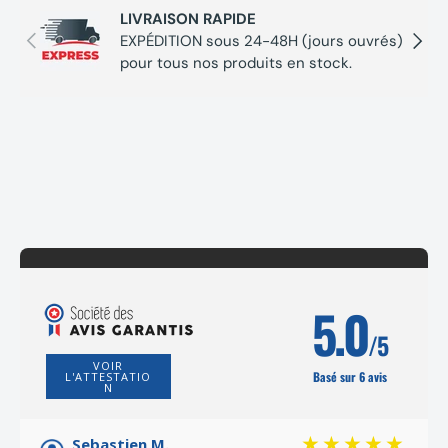
LIVRAISON RAPIDE
Précédent
Suivan
Livrée en boite carton sans batterie ni chargeur
EXPÉDITION sous 24-48H (jours ouvrés)
pour tous nos produits en stock.
5.0
/5
VOIR
Basé sur 6 avis
L'ATTESTATIO
N
Sebastien M.