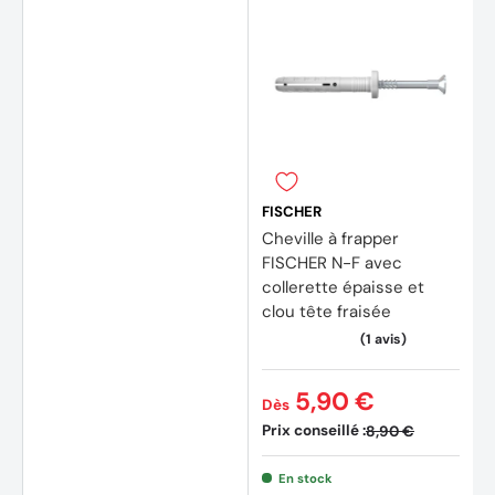
FISCHER
Cheville à frapper
FISCHER N-F avec
collerette épaisse et
clou tête fraisée
5,90 €
Dès
Prix conseillé :
8,90 €
En stock