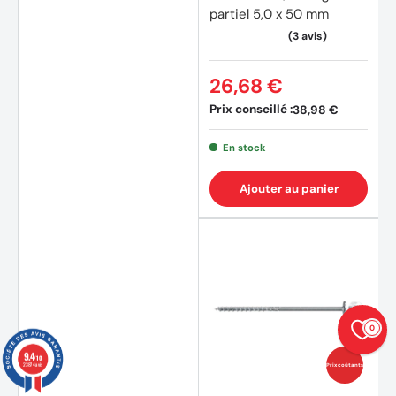
partiel 5,0 x 50 mm
(2 avi
26,68 €
Prix conseillé :
38,98 €
En stock
Ajouter au panier
0
9.4
/10
23874 avis
Prix coûtants