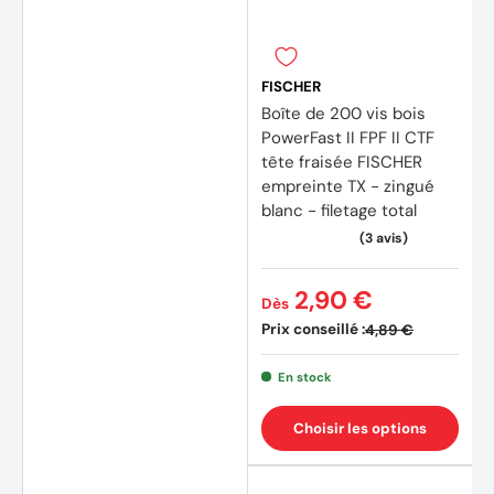
FISCHER
Boîte de 200 vis bois
PowerFast II FPF II CTF
tête fraisée FISCHER
empreinte TX - zingué
blanc - filetage total
2,90 €
Dès
Prix conseillé :
4,89 €
En stock
Choisir les options