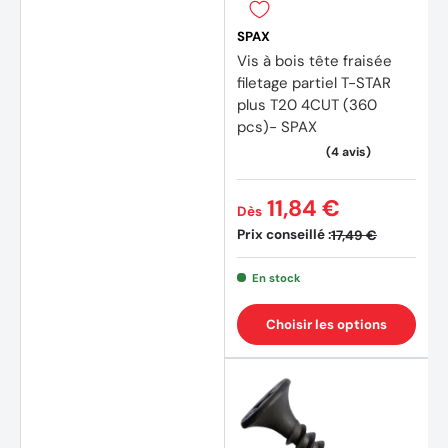
SPAX
Vis à bois tête fraisée
filetage partiel T-STAR
plus T20 4CUT (360
pcs)- SPAX
11,84 €
Dès
Prix conseillé :
17,49 €
En stock
Choisir les options