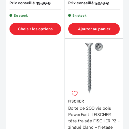
Prix conseillé :
Prix conseillé :
19,80 €
20,18 €
En stock
En stock
Choisir les options
Ajouter au panier
FISCHER
Boîte de 200 vis bois
PowerFast II FISCHER
tête fraisée FISCHER PZ -
zingué blanc - filetage