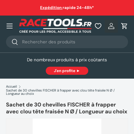
auf
Expédition
rapide 24-48h*
Aller au contenu
Nos produits
Se connec
Pani
Recherche
Rechercher
De nombreux produits à prix coûtants
J'en profite ►
Accueil
Sachet de 30 chevilles FISCHER à frapper avec clou tête fraisée N Ø /
Longueur au choix
Sachet de 30 chevilles FISCHER à frapper
avec clou tête fraisée N Ø / Longueur au choix