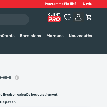
Expédition
Programme Fidélité
rapide 24-48h*
Devis
Se connecter
Panier
coûtants
Bons plans
Marques
Nouveautés
8,80 €
de livraison
calculés lors du paiement.
ticipation