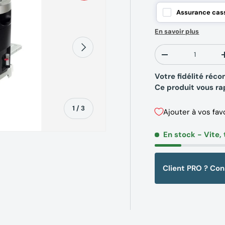
Assurance cass
En savoir plus
Suivant
Qté
-
Votre fidélité ré
Ce produit vous r
de
1
/
3
Ajouter à vos fav
En stock
- Vite, 
Client PRO ? Co
erie
la vue de galerie