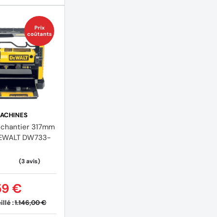
Prix
coûtants
ACHINES
 chantier 317mm
EWALT DW733-
59 €
llé :
1.146,00 €
(1 avis)