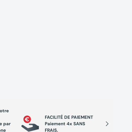
votre
PROGRA
FACILITÉ DE PAIEMENT
Cumule
Suivant
e par
Paiement 4x SANS
chaque 
one
FRAIS.
de réc