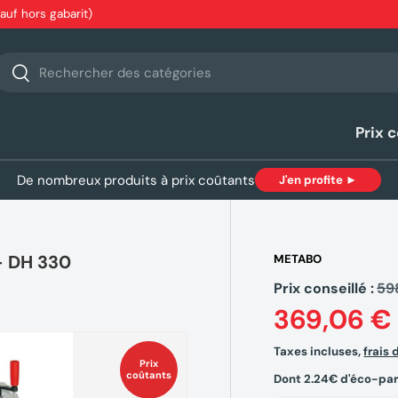
sauf hors gabarit)
echerche
Rechercher
Prix 
De nombreux produits à prix coûtants
J'en profite ►
- DH 330
METABO
Prix conseillé :
59
369,06 €
Taxes incluses,
frais 
Prix
coûtants
Dont 2.24€ d'éco-par