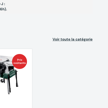
J :
exclusi
16h).
Voir toute la catégorie
Prix
coûtants