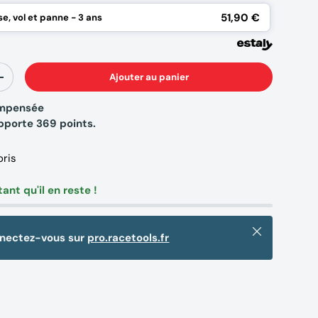
51,90 €
e, vol et panne - 3 ans
Ajouter au panier
+
compensée
apporte
369
points.
oris
tant qu'il en reste !
Fermer
nnectez-vous sur
pro.racetools.fr