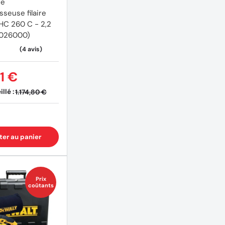
se
seuse filaire
C 260 C - 2,2
4026000)
1 €
llé :
1.174,80 €
ter au panier
Prix
coûtants