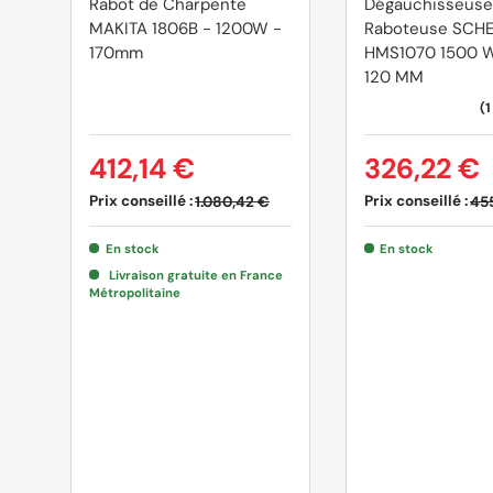
Rabot de Charpente
Dégauchisseuse
MAKITA 1806B - 1200W -
Raboteuse SCH
170mm
HMS1070 1500 W
120 MM
412,14 €
326,22 €
Prix conseillé :
Prix conseillé :
1.080,42 €
45
En stock
En stock
Livraison gratuite en France
Métropolitaine