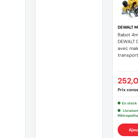
DEWALT M
Rabot 4
DEWALT 
avec mal
transpor
(1 avis)
(5 avis
252,
Prix consei
En stock
Livraiso
Métropolita
Ajou