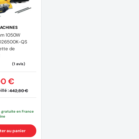
ACHINES
mm 1050W
D26500K-QS
ette de
t
)
(4 avis)
00 €
llé :
442,80 €
n gratuite en France
ine
ter au panier