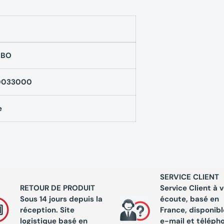
onte d'aluminium ou inox
ABO
0033000
in
e
SERVICE CLIENT
RETOUR DE PRODUIT
Service Client à 
Sous 14 jours depuis la
écoute, basé en
réception. Site
France, disponibl
logistique basé en
e-mail
et téléph