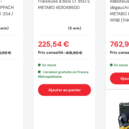
-
Fraiseuse à bois LF 850 S
Raboteu
EPPACH
METABO 601049500
dégauchis
 254 /
METABO H
WNB (11
225,54 €
762,9
Prix conseillé :
Prix consei
5,90 €
418,80 €
En stock
En stock
Livraison gratuite en France
Métropolitaine
Ajou
Ajouter au panier