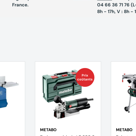
France.
04 66 36 71 76 (L-
8h - 17h, V : 8h - 
Prix
coûtants
METABO
METABO