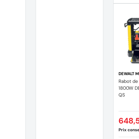
DEWALT M
Rabot de
1800W D
QS
648,
Prix consei