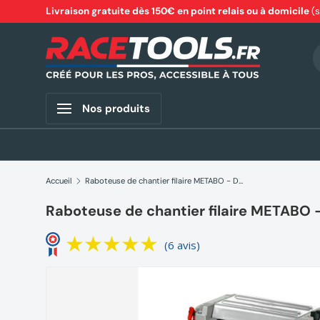
Livraison gratuite dès 150€ en point relais ou à domicile
(
Aller au contenu
R
Nos produits
Accueil
Raboteuse de chantier filaire METABO - DH 330
Raboteuse de chantier filaire METABO 
(6 avis)