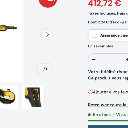
412,72 €
coûtants
Taxes incluses,
frais 
Dont 2.24€ d'éco-par
Suivant
Assurance cass
En savoir plus
Qté
-
de
1
/
6
Votre fidélité ré
Ce produit vous r
Ajouter à vos fav
Retrouvez toute 
erie
la vue de galerie
’image 4 dans la vue de galerie
Charger l’image 5 dans la vue de galerie
Charger l’image 6 dans la vue de galerie
En stock
- Vite, 