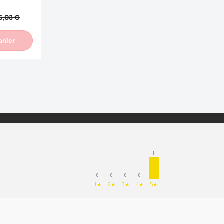
6,03 €
anier
1
0
0
0
0
1★
2★
3★
4★
5★