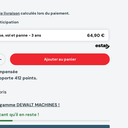
de livraison
calculés lors du paiement.
ticipation
64,90 €
e, vol et panne - 3 ans
Ajouter au panier
+
compensée
apporte
412
points.
oris
la gamme DEWALT MACHINES !
tant qu'il en reste !