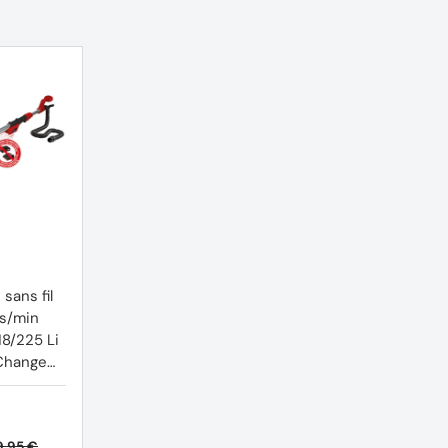
sans fil
rs/min
8/225 Li
Change
erie)
9,95 €