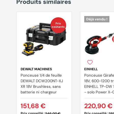
Produits similaires
Déjà vendu !
Prix
coûtants
DEWALT MACHINES
EINHELL
Ponceuse 1/4 de feuille
Ponceuse Girafe 
DEWALT DCW200NT-XJ
18V, 600-1200 t
XR 18V Brushless, sans
EINHELL TP-DW 1
batterie ni chargeur
- solo Power X-
(vendu sans batt
151,68 €
220,90 €
Prix conseillé :
Prix conseillé :
246,00 €
25