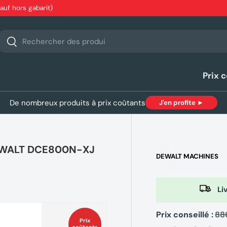
sauf hors gabarit)
echerche
Rechercher
Prix 
De nombreux produits à prix coûtants
J'en profite ►
DEWALT DCE800N-XJ
DEWALT MACHINES
Liv
Prix conseillé :
88
Prix