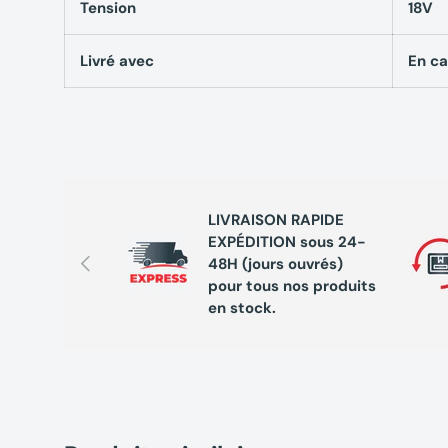
Tension
18V
Source d’alimentation : Batterie
Livré avec
En ca
Longueur du produit : 1.6 mm
Puissance : 710 W
Inclus
3 Abrasifs maille grain 150
LIVRAISON RAPIDE
EXPÉDITION sous 24-
Précédent
48H (jours ouvrés)
pour tous nos produits
en stock.