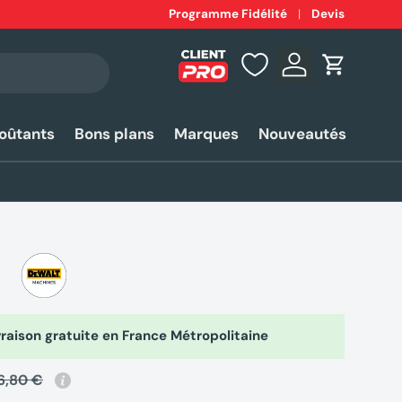
Expédition
Programme Fidélité
rapide 24-48h*
Devis
Se connecter
Panier
coûtants
Bons plans
Marques
Nouveautés
raison gratuite en France Métropolitaine
6,80 €