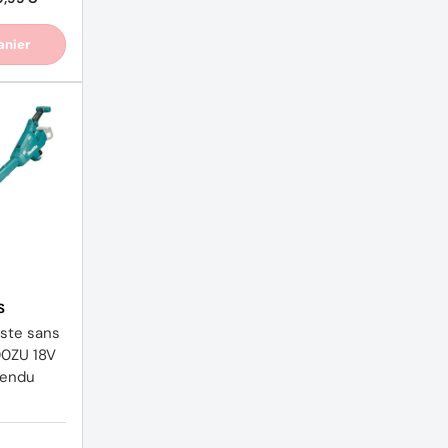
anier
S
ste sans
00ZU 18V
vendu