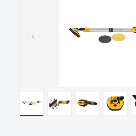
Précédent
Charger l’image 1 dans la vue de galerie
Charger l’image 2 dans la vue de gal
Charger l’image 3 dans 
Charger l