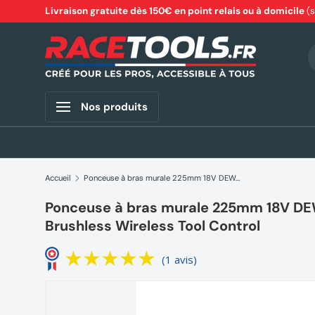
Livraison gratuite dès 150€ en point relais ou à domicile
(
Aller au contenu
R
Nos produits
Accueil
Ponceuse à bras murale 225mm 18V DEWALT DCE800N-XJ Brushless Wireless Tool Control
Ponceuse à bras murale 225mm 18V 
Brushless Wireless Tool Control
(1 avis)