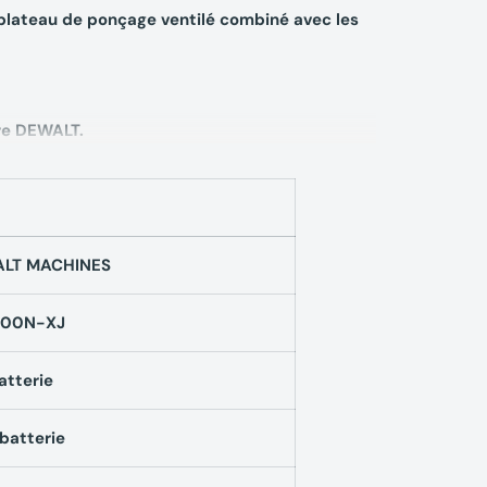
 plateau de ponçage ventilé combiné avec les
ère DEWALT.
fournit une visibilité claire de la zone de
ts.
lisation prolongée.
LT MACHINES
00N-XJ
murale XR 18V DEWALT DCE800N-XJ
atterie
batterie