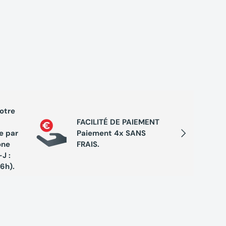
votre
PROGRA
FACILITÉ DE PAIEMENT
Cumule
Suivant
e par
Paiement 4x SANS
chaque 
one
FRAIS.
de réc
J :
exclusi
16h).