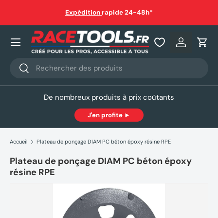
auf
Expédition
rapide 24-48h*
Aller au contenu
Nos produits
Se connec
Pani
Recherche
Rechercher
De nombreux produits à prix coûtants
J'en profite ►
Accueil
Plateau de ponçage DIAM PC béton époxy résine RPE
Plateau de ponçage DIAM PC béton époxy
résine RPE