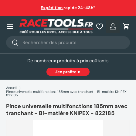
auf
Expédition
rapide 24-48h*
Aller au contenu
Nos produits
Se connec
Pani
Recherche
Rechercher
De nombreux produits à prix coûtants
J'en profite ►
Accueil
Pince universelle multifonctions 185mm avec tranchant - Bi-matière KNIPEX -
822185
Pince universelle multifonctions 185mm avec
tranchant - Bi-matière KNIPEX - 822185