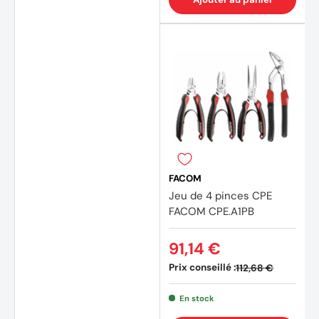
FACOM
Jeu de 4 pinces CPE
FACOM CPE.A1PB
91,14 €
Prix conseillé :
112,68 €
En stock