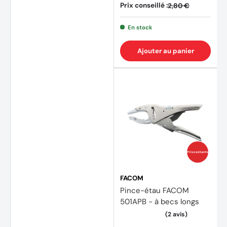
Prix conseillé :
2,80 €
En stock
Ajouter au panier
Prix coûtants
FACOM
Pince-étau FACOM
501APB - à becs longs