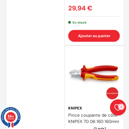
29,94 €
En stock
Ajouter au panier
Prix coûtants
0
KNIPEX
Pince coupante de côté
9.4
/10
23874 avis
KNIPEX 70 06 160 160mm