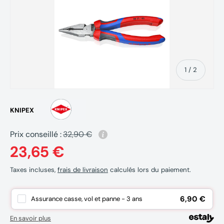
de
1
/
2
KNIPEX
Prix conseillé :
32,90 €
23,65 €
Taxes incluses,
frais de livraison
calculés lors du paiement.
6,90 €
Assurance casse, vol et panne - 3 ans
En savoir plus