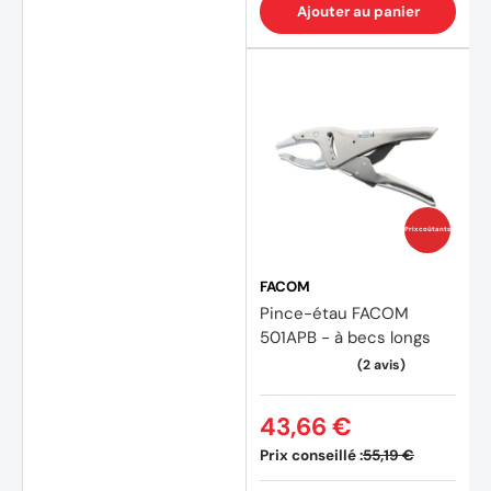
Ajouter au panier
Prix coûtants
FACOM
Pince-étau FACOM
501APB - à becs longs
43,66 €
Prix conseillé :
55,19 €