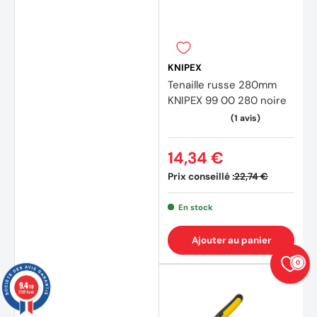
KNIPEX
Tenaille russe 280mm
KNIPEX 99 00 280 noire
14,34 €
Prix conseillé :
22,74 €
En stock
Ajouter au panier
0
9.4
/10
23874 avis
(2 avi