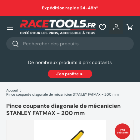
Livraison gratuite dès 150€ en point relais ou à domicile
(sauf
hors gabarit)
Aller au contenu
Nos produits
Se connec
Pani
Recherche
Rechercher
De nombreux produits à prix coûtants
J'en profite ►
Accueil
Pince coupante diagonale de mécanicien STANLEY FATMAX - 200 mm
Pince coupante diagonale de mécanicien
STANLEY FATMAX - 200 mm
Prix
coûtants