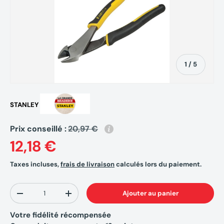
de
1
/
5
STANLEY
Prix conseillé :
20,97 €
12,18 €
Taxes incluses,
frais de livraison
calculés lors du paiement.
Qté
Ajouter au panier
-
+
Votre fidélité récompensée