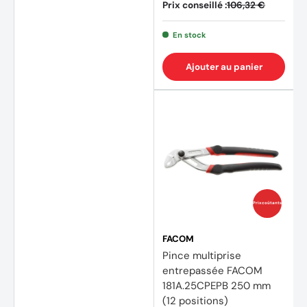
Prix conseillé :
106,32 €
En stock
Ajouter au panier
Prix coûtants
FACOM
Pince multiprise
entrepassée FACOM
181A.25CPEPB 250 mm
(12 positions)