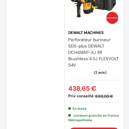
Hauteur du produit : 210 mm
Longueur du produit : 355 mm
Prix coûtants
Vitesse à vide : 0 - 1500 tr/min
DEWALT MACHINES
Poids net : 3 kg
Perforateur burineur
SDS-plus DEWALT
Source d’alimentation : Filaire
DCH416NT-XJ XR
Capacité maximale de perçage (métal) : 13 mm
Brushless 4.5J FLEXVOLT
54V
Alimentation électrique : 800 W
438,65 €
(2 avis)
Accessoires
Prix conseillé :
690,00 €
Produit livré avec :
En stock
1 butée de profondeur
Livraison gratuite en France
Métropolitaine
1 mandrin changement rapide 13 mm