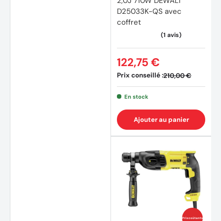
2,0J 710W DEWALT
D25033K-QS avec
coffret
122,75 €
Prix conseillé :
210,00 €
En stock
Ajouter au panier
Prix coûtants