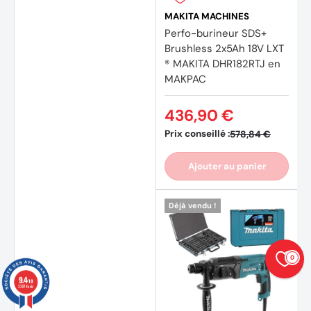
MAKITA MACHINES
Perfo-burineur SDS+
Brushless 2x5Ah 18V LXT
® MAKITA DHR182RTJ en
MAKPAC
436,90 €
Prix conseillé :
578,84 €
Ajouter au panier
Déjà vendu !
0
9.4
/10
23874 avis