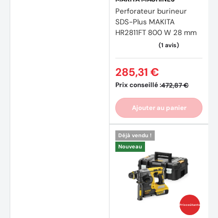
Perforateur burineur
SDS-Plus MAKITA
HR2811FT 800 W 28 mm
285,31 €
Prix conseillé :
472,87 €
Ajouter au panier
Déjà vendu !
Nouveau
Prix coûtants