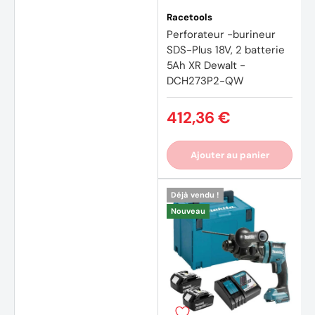
Racetools
Perforateur -burineur
SDS-Plus 18V, 2 batterie
5Ah XR Dewalt -
DCH273P2-QW
(1 avis
412,36 €
Ajouter au panier
Déjà vendu !
Nouveau