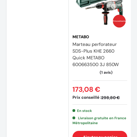
Prix coûtants
METABO
Marteau perforateur
SDS-Plus KHE 2660
Quick METABO
600663500 3J 850W
(3 avi
173,08 €
Prix conseillé :
298,80 €
En stock
Livraison gratuite en France
Métropolitaine