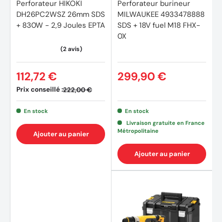
Perforateur HIKOKI
Perforateur burineur
Enlèvement de carrelage dans les cuisines et salles de
DH26PC2WSZ 26mm SDS
MILWAUKEE 4933478888
bain
+ 830W - 2,9 Joules EPTA
SDS + 18V fuel M18 FHX-
0X
Perçage de trous traversants dans des matériaux de
construction, pour le passage de gaines ou tuyaux
Perçage de trous d’ancrage de 4 à 26 mm de diamètre,
112,72 €
299,90 €
dans du béton, de la pierre, des matériaux de
Prix conseillé :
222,00 €
construction divers
En stock
En stock
Burinage léger dans des matériaux peu durs : briques,
Livraison gratuite en France
bétons légers
Métropolitaine
Ajouter au panier
Enlèvement de ciment ou plâtre
Ajouter au panier
Spécificités
Largeur du produit : 75 mm