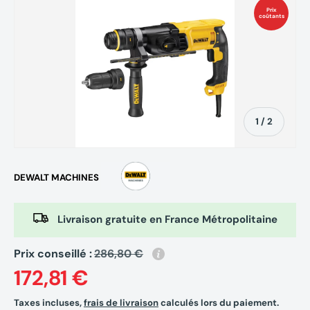
Prix
coûtants
de
1
/
2
DEWALT MACHINES
Livraison gratuite en France Métropolitaine
Prix conseillé :
286,80 €
172,81 €
Taxes incluses,
frais de livraison
calculés lors du paiement.