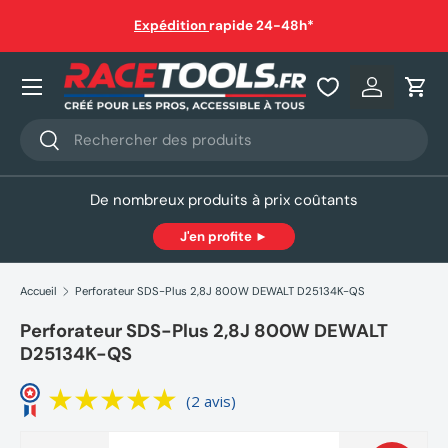
auf
Expédition
rapide 24-48h*
Aller au contenu
Nos produits
Se connec
Pani
Recherche
Rechercher
De nombreux produits à prix coûtants
J'en profite ►
Accueil
Perforateur SDS-Plus 2,8J 800W DEWALT D25134K-QS
Perforateur SDS-Plus 2,8J 800W DEWALT
D25134K-QS
(2 avis)