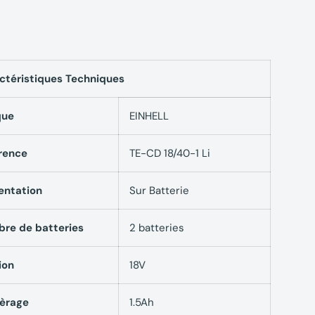
ctéristiques Techniques
que
EINHELL
rence
TE-CD 18/40-1 Li
entation
Sur Batterie
re de batteries
2 batteries
ion
18V
èrage
1.5Ah