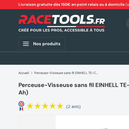
Livraison gratuite dès 150€ en point relais ou à domicile
(
Aller au contenu
R
Nos produits
Accueil
Perceuse-Visseuse sans fil EINHELL TE-CD 18/40-1 Li (2x1,5 Ah)
Perceuse-Visseuse sans fil EINHELL TE-
Ah)
(2 avis)