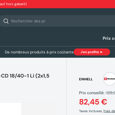
sauf hors gabarit)
echerche
Rechercher
Prix 
De nombreux produits à prix coûtants
J'en profite ►
CD 18/40-1 Li (2x1,5
EINHELL
Prix conseillé :
129,
82,45 €
Taxes incluses,
frais d