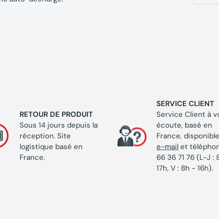
iques Perceuse-
L TE-CD 18/40-1 Li
SERVICE CLIENT
RETOUR DE PRODUIT
Service Client à v
Sous 14 jours depuis la
écoute, basé en
réception. Site
France, disponible
logistique basé en
e-mail
et télépho
France.
66 36 71 76 (L-J : 
17h, V : 8h - 16h).