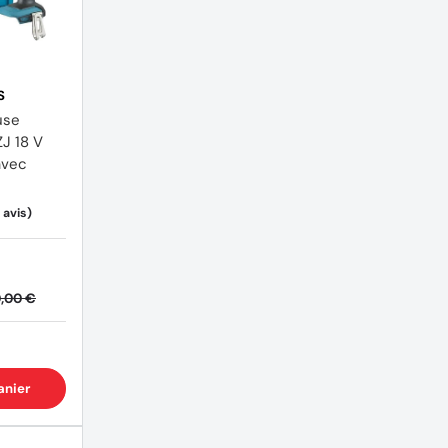
S
use
J 18 V
avec
(11 avis)
,00 €
anier