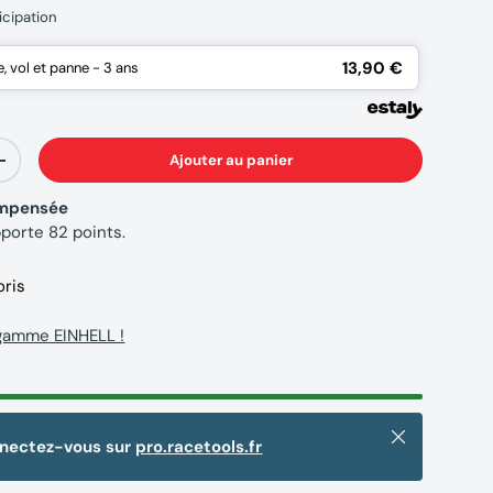
icipation
13,90 €
 vol et panne - 3 ans
Ajouter au panier
+
compensée
pporte
82
points.
oris
 gamme EINHELL !
Fermer
nnectez-vous sur
pro.racetools.fr