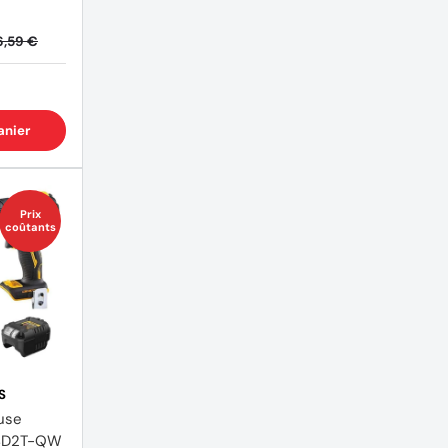
6,59 €
anier
Prix
coûtants
S
use
8D2T-QW