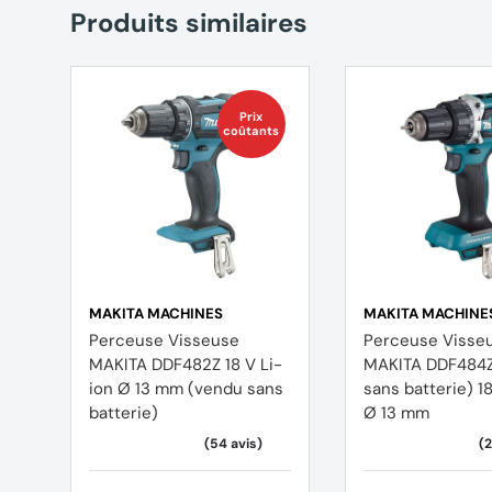
Couple maximal : 40 Nm
Produits similaires
Réglage du couple : 21+1 positions
Type de mandrin : 13 mm monobloc
Prix
coûtants
Nombre de batteries incluses : 2
Accessoires
1X Mallette de transport
MAKITA MACHINES
MAKITA MACHINE
2X Batterie 18 V / 1,5 Ah Li-Ion
Perceuse Visseuse
Perceuse Visse
MAKITA DDF482Z 18 V Li-
MAKITA DDF484Z
1X Chargeur rapide 30 minutes
ion Ø 13 mm (vendu sans
sans batterie) 18
batterie)
Ø 13 mm