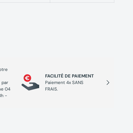
otre
PROGR
FACILITÉ DE PAIEMENT
Cumulez
Suivant
 par
Paiement 4x SANS
chaque 
ne 04
FRAIS.
de réc
8h -