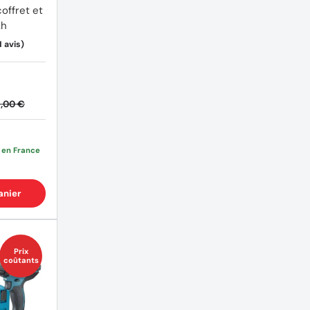
offret et
(23 avis)
Ah
,00 €
e en France
anier
Prix
coûtants