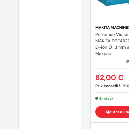
MAKITA MACHINE
Perceuse Visse
MAKITA DDF482Z
Li-ion Ø 13 mm 
Makpac
82,00 €
Prix conseillé :
210
En stock
Ajouter au p