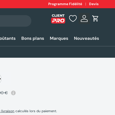
Expédition
Programme Fidélité
rapide 24-48h*
Devis
Se connecter
Panier
coûtants
Bons plans
Marques
Nouveautés
90 €
e livraison
calculés lors du paiement.