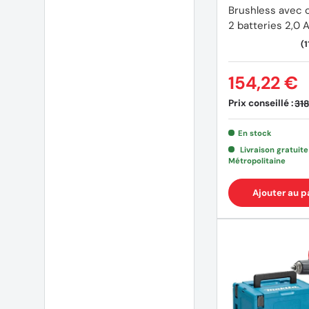
Brushless avec c
(54 avis)
2 batteries 2,0 
154,22 €
Prix conseillé :
318
En stock
Livraison gratuit
Métropolitaine
Ajouter au p