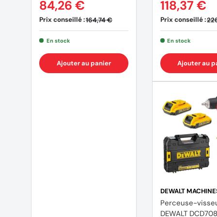
84,26 €
118,37 €
Prix conseillé :
Prix conseillé :
164,74 €
22
En stock
En stock
Ajouter au panier
Ajouter au p
DEWALT MACHINE
Perceuse-visse
DEWALT DCD70