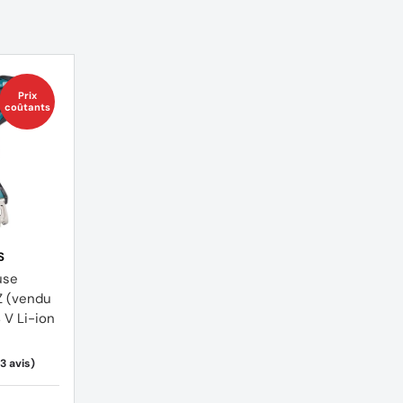
Prix
coûtants
S
use
 (vendu
 V Li-ion