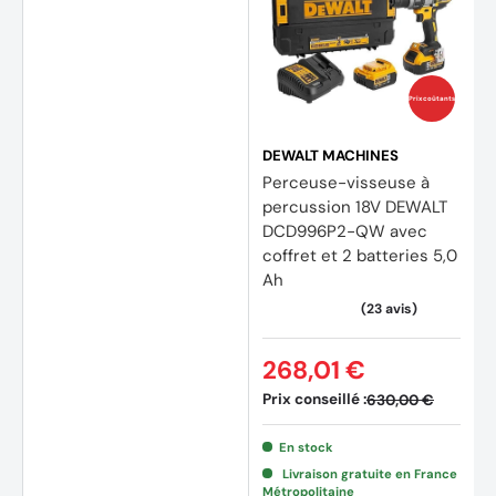
Prix coûtants
DEWALT MACHINES
Perceuse-visseuse à
percussion 18V DEWALT
DCD996P2-QW avec
coffret et 2 batteries 5,0
Ah
268,01 €
Prix conseillé :
630,00 €
(39 avis)
(23 av
En stock
Livraison gratuite en France
Métropolitaine