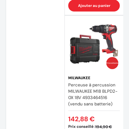
Ajouter au panier
Prix coûtants
MILWAUKEE
Perceuse à percussion
MILWAUKEE M18 BLPD2-
0X 18V 4933464516
(vendu sans batterie)
142,88 €
Prix conseillé :
194,90 €