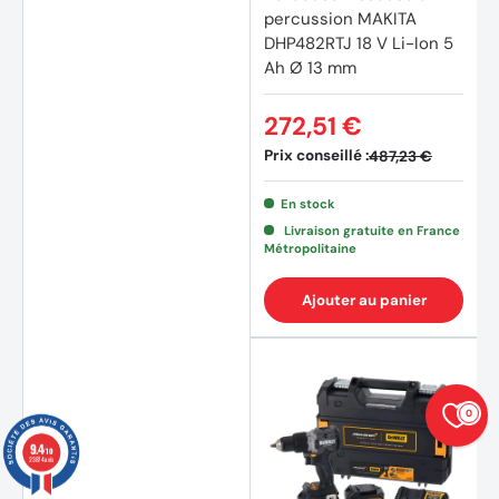
percussion MAKITA
DHP482RTJ 18 V Li-Ion 5
Ah Ø 13 mm
272,51 €
Prix conseillé :
487,23 €
En stock
Livraison gratuite en France
Métropolitaine
Ajouter au panier
0
9.4
/10
23874 avis