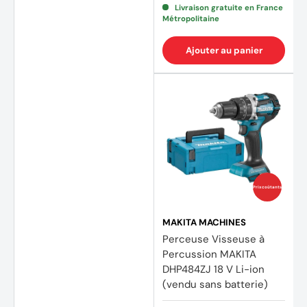
Livraison gratuite en France
Métropolitaine
Ajouter au panier
Prix coûtants
(10 av
MAKITA MACHINES
Perceuse Visseuse à
Percussion MAKITA
DHP484ZJ 18 V Li-ion
(vendu sans batterie)