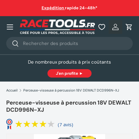
auf
Expédition
rapide 24-48h*
Aller au contenu
Nos produits
Se connec
Pani
Recherche
Rechercher
De nombreux produits à prix coûtants
J'en profite ►
Accueil
Perceuse-visseuse à percussion 18V DEWALT DCD996N-XJ
Perceuse-visseuse à percussion 18V DEWALT
DCD996N-XJ
(7 avis)