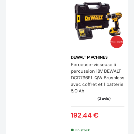
(9 avi
Prix coûtants
DEWALT MACHINES
Perceuse-visseuse à
percussion 18V DEWALT
DCD796P1-QW Brushless
avec coffret et 1 batterie
5,0 Ah
192,44 €
En stock