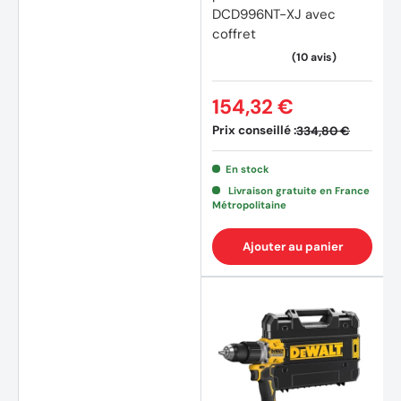
DCD996NT-XJ avec
coffret
154,32 €
Prix conseillé :
334,80 €
En stock
Livraison gratuite en France
Métropolitaine
(19 av
Ajouter au panier