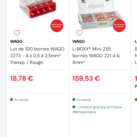
Remises sur
Remises sur
quantité
quantité
WAGO
WAGO
Lot de 100 bornes WAGO
L-BOXX® Mini 255
2273 - 4 x 0,5 à 2,5mm²
bornes WAGO 221 4 &
Transp. / Rouge
6mm²
18,78 €
159,53 €
P
En stock
En stock
Livraison gratuite en France
Métropolitaine