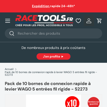
auf
Expédition
rapide 24-48h*
Aller au contenu
Nos produits
Se connec
Pani
Recherche
Rechercher
De nombreux produits à prix coûtants
J'en profite ►
Accueil
Pack de 10 bornes de connexion rapide à levier WAGO 5 entrées fil rigide -
S2273
Pack de 10 bornes de connexion rapide à
levier WAGO 5 entrées fil rigide - S2273
Remises sur
quantité