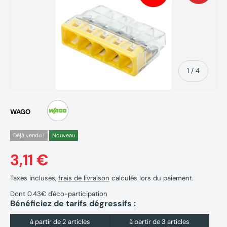
de
1
/
4
WAGO
Déjà vendu !
Nouveau
3,11 €
Taxes incluses,
frais de livraison
calculés lors du paiement.
Dont 0.43€ d'éco-participation
Bénéficiez de tarifs dégressifs :
à partir de 2 articles
à partir de 3 articles