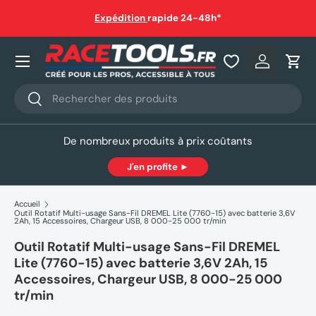
auf
Expédition
rapide 24-48h*
Aller au contenu
Nos produits
Se connec
Pani
Recherche
Rechercher
De nombreux produits à prix coûtants
J'en profite ►
Accueil
Outil Rotatif Multi-usage Sans-Fil DREMEL Lite (7760-15) avec batterie 3,6V
2Ah, 15 Accessoires, Chargeur USB, 8 000-25 000 tr/min
Outil Rotatif Multi-usage Sans-Fil DREMEL
Lite (7760-15) avec batterie 3,6V 2Ah, 15
Accessoires, Chargeur USB, 8 000-25 000
tr/min