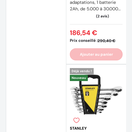
adaptations, 1 batterie
2Ah, de 5.000 à 30.000
tr/min
186,54 €
Prix conseillé :
290,40 €
Ajouter au panier
(2 avi
Déjà vendu !
Nouveau
STANLEY