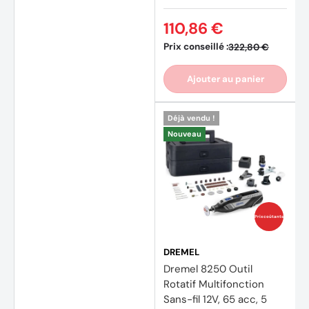
110,86 €
Prix conseillé :
322,80 €
Ajouter au panier
Déjà vendu !
Nouveau
Prix coûtants
DREMEL
Dremel 8250 Outil
Rotatif Multifonction
Sans-fil 12V, 65 acc, 5