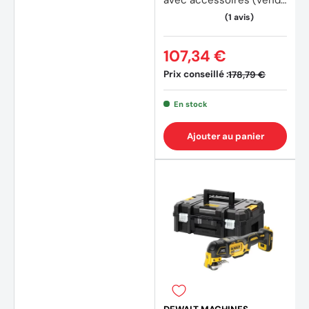
avec accessoires (vendu
sans batterie)
107,34 €
Prix conseillé :
178,79 €
En stock
Ajouter au panier
(19 av