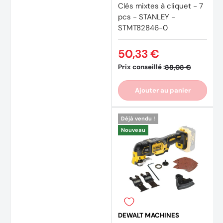
Clés mixtes à cliquet - 7
pcs - STANLEY -
STMT82846-0
50,33 €
Prix conseillé :
88,08 €
Ajouter au panier
Déjà vendu !
Nouveau
DEWALT MACHINES