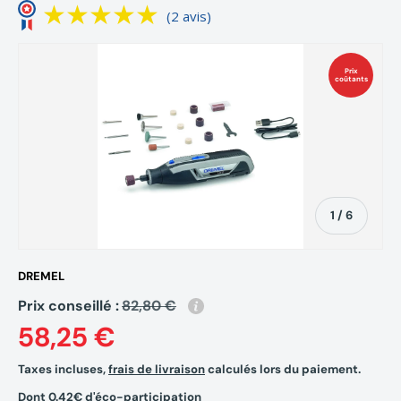
(2 avis)
Prix
coûtants
de
1
/
6
DREMEL
Prix conseillé :
82,80 €
58,25 €
Taxes incluses,
frais de livraison
calculés lors du paiement.
Dont 0.42€ d'éco-participation