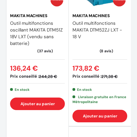
Réglage de la vitesse : Entièrement variable
Système de changement rapide d’accessoire : EZ Twist
MAKITA MACHINES
MAKITA MACHINES
Outil multifonctions
Outil multifonctions
Niveau de pression acoustique : 70 dB(A)
oscillant MAKITA DTM51Z
MAKITA DTM52ZJ LXT -
18V LXT (vendu sans
18 V
Vibrations : 2,5 m/s²
batterie)
Accessoires standards
136,24 €
173,82 €
15 accessoires Dremel de haute qualité
Prix conseillé :
Prix conseillé :
244,28 €
271,38 €
Dremel Lite
En stock
En stock
Livraison gratuite en France
Fiche d’information sur les accessoires
Métropolitaine
Ajouter au panier
Guide de démarrage rapide
Ajouter au panier
Prise permettant une recharge en 2 h 45 min et câble
USB séparé