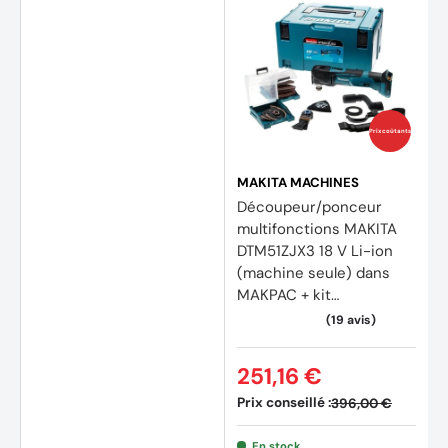
Prix coûtants
MAKITA MACHINES
Découpeur/ponceur
multifonctions MAKITA
DTM51ZJX3 18 V Li-ion
(machine seule) dans
MAKPAC + kit
d'accessoires
251,16 €
(37 avis)
(8 avi
Prix conseillé :
396,00 €
En stock