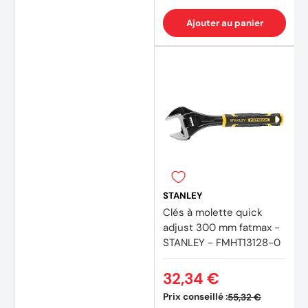
Ajouter au panier
STANLEY
(4 avi
Clés à molette quick
adjust 300 mm fatmax -
STANLEY - FMHT13128-0
32,34 €
Prix conseillé :
55,32 €