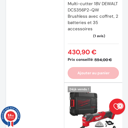
Multi-cutter 18V DEWALT
DCS356P2-QW
Brushless avec coffret, 2
batteries et 35
accessoires
430,90 €
Prix conseillé :
594,00 €
Ajouter au panier
Déjà vendu !
0
9.4
/10
23874 avis