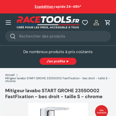
auf
Expédition
rapide 24-48h*
Aller au contenu
Nos produits
Se connec
Pani
Recherche
Rechercher
De nombreux produits à prix coûtants
J'en profite ►
Accueil
Mitigeur lavabo START GROHE 23550002 FastFixation - bec droit - taille S -
chrome
Mitigeur lavabo START GROHE 23550002
FastFixation - bec droit - taille S - chrome
Prix
coûtants