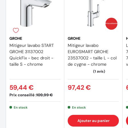
Prix coûtants
GROHE
GROHE
Mitigeur lavabo START
Mitigeur lavabo
GROHE 31137002
EUROSMART GROHE
QuickFix - bec droit -
23537002 - taille L - col
taille S - chrome
de cygne - chrome
59,44 €
97,42 €
Prix conseillé :
109,99 €
En stock
En stock
Ajouter au panier