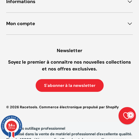
Informations
Mon compte
Newsletter
Soyez le premier à connaître nos nouvelles collections
et nos offres exclusives.
S'abonner à la newsletter
© 2026
Racetools
.
Commerce électronique propulsé par Shopify
0
9.4
/10
Racetools outillage professionnel
23874 avis
Spécialisé dans la vente de matériel professionnel d'excellente qualité.