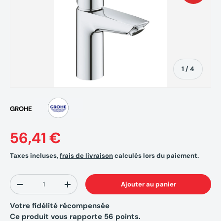
de
1
/
4
GROHE
56,41 €
Taxes incluses,
frais de livraison
calculés lors du paiement.
Qté
Ajouter au panier
-
+
Votre fidélité récompensée
Ce produit vous rapporte
56
points.