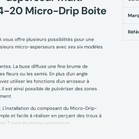
-20 Micro-Drip Boite
Mar
Réfé
vous offre plusieurs possibilités pour une
 plusieurs micro-asperseurs avec ses six modèles
antes. La buse diffuse une fine brume de
es fleurs ou les semis. En plus d'un angle
vez utiliser les fonctions d'un arroseur à
Il est ainsi possible de pulvériser des zones
ement
tif. L'installation du composant du Micro-Drip-
le et facile à réaliser en perçant des trous à
on en T pour les micro-asperseurs
 13326-20), vous pouvez augmenter la position