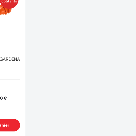
coûtants
 GARDENA
40 €
anier