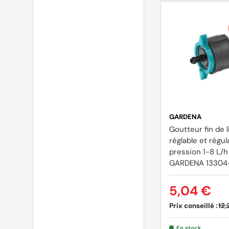
GARDENA
Goutteur fin de l
réglable et régu
pression 1-8 L/h
GARDENA 13304
5,04 €
Prix conseillé :
12,
En stock