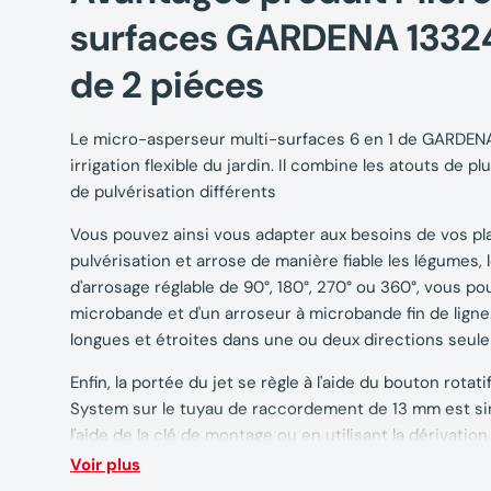
surfaces GARDENA 13324
de 2 piéces
Le micro-asperseur multi-surfaces 6 en 1 de GARDENA 
irrigation flexible du jardin. Il combine les atouts de
de pulvérisation différents
Vous pouvez ainsi vous adapter aux besoins de vos pl
pulvérisation et arrose de manière fiable les légumes, l
d'arrosage réglable de 90°, 180°, 270° ou 360°, vous pou
microbande et d'un arroseur à microbande fin de ligne. 
longues et étroites dans une ou deux directions seul
Enfin, la portée du jet se règle à l'aide du bouton rota
System sur le tuyau de raccordement de 13 mm est simp
l'aide de la clé de montage ou en utilisant la dérivati
Voir plus
Avec le tube prolongateur pour micro-asperseurs art.