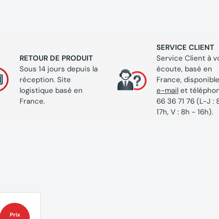
nt pour continuer à pulvériser vos plantes de
ce. le robinet d'arrêt (n° art. 13207-20) permet
s branches du tuyau de raccordement. Cela
SERVICE CLIENT
RETOUR DE PRODUIT
Service Client à v
ulvérisation grâce au design intuitif, qui
Sous 14 jours depuis la
écoute, basé en
RDENA les unes des autres. Micro-Drip-System
réception. Site
France, disponible
logistique basé en
e-mail
et télépho
France.
66 36 71 76 (L-J : 
iques Micro-asperseur
17h, V : 8h - 16h).
A 13324-20 Micro-
: molette de commande pour choisir l'un des 6
es et extrémité de plates-bandes), réglable à
Prix