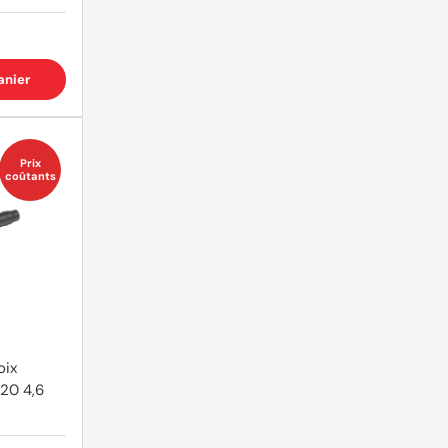
anier
Prix
coûtants
oix
20 4,6