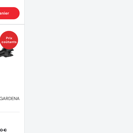
anier
Prix
coûtants
 GARDENA
50 €