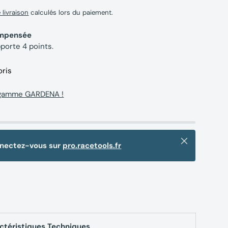
e livraison
calculés lors du paiement.
compensée
pporte
4
points.
oris
a gamme GARDENA !
Fermer
nnectez-vous sur
pro.racetools.fr
ctéristiques Techniques