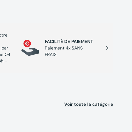
otre
PROGR
FACILITÉ DE PAIEMENT
Cumulez
Suivant
 par
Paiement 4x SANS
chaque 
ne 04
FRAIS.
de réc
8h -
Voir toute la catégorie