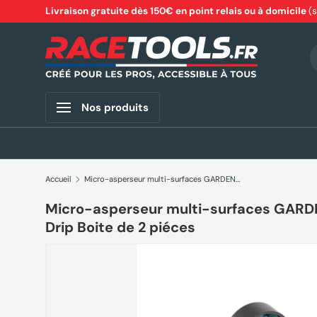
Livraison gratuite dès 150€ en point relais ou à domicile
(
Aller au contenu
R
Nos produits
Accueil
Micro-asperseur multi-surfaces GARDENA 13324-20 Micro-Drip Boite de 2 piéces
Micro-asperseur multi-surfaces GARD
Drip Boite de 2 piéces