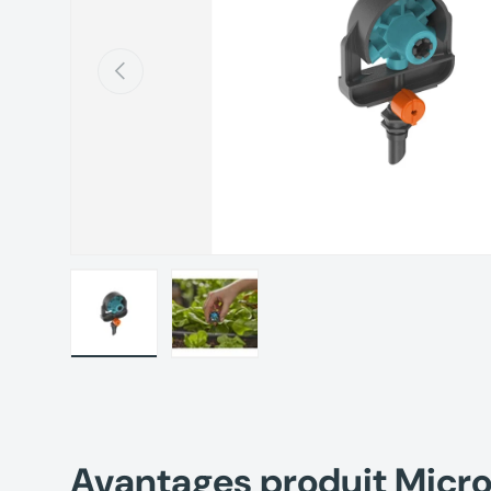
Précédent
Charger l’image 1 dans la vue de galerie
Charger l’image 2 dans la vue de gal
Avantages produit Micr