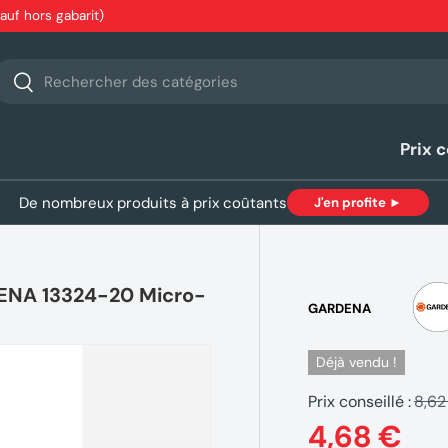
sauf hors gabarit)
echerche
Rechercher
Prix 
De nombreux produits à prix coûtants
J'en profite ►
ENA 13324-20 Micro-
GARDENA
Déjà vendu !
Prix conseillé :
8,62
4,68 €