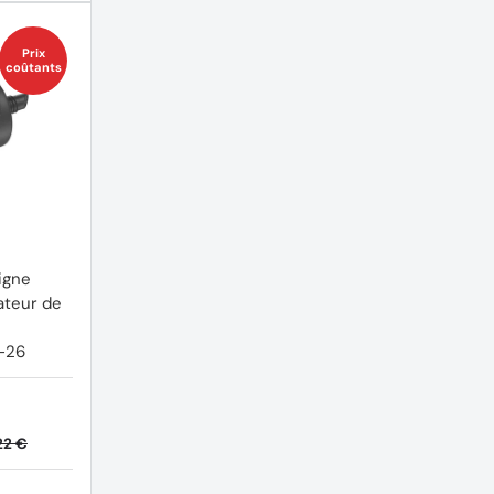
Prix
coûtants
igne
lateur de
-26
22 €