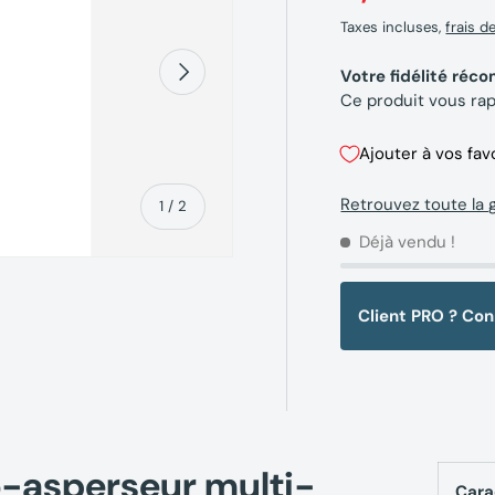
Taxes incluses,
frais d
Suivant
Votre fidélité ré
Ce produit vous ra
Ajouter à vos fav
Retrouvez toute l
de
1
/
2
Déjà vendu !
Client PRO ? Co
erie
o-asperseur multi-
Cara