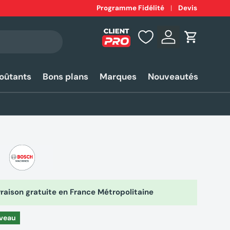
Expédition
Programme Fidélité
rapide 24-48h*
Devis
Se connecter
Panier
coûtants
Bons plans
Marques
Nouveautés
raison gratuite en France Métropolitaine
veau