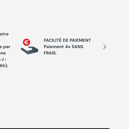
votre
PROGRA
FACILITÉ DE PAIEMENT
Cumule
Suivant
e par
Paiement 4x SANS
chaque 
one
FRAIS.
de réc
J :
exclusi
16h).