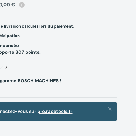
0,00 €
de livraison
calculés lors du paiement.
ticipation
compensée
apporte
307
points.
oris
la gamme BOSCH MACHINES !
Fermer
nnectez-vous sur
pro.racetools.fr