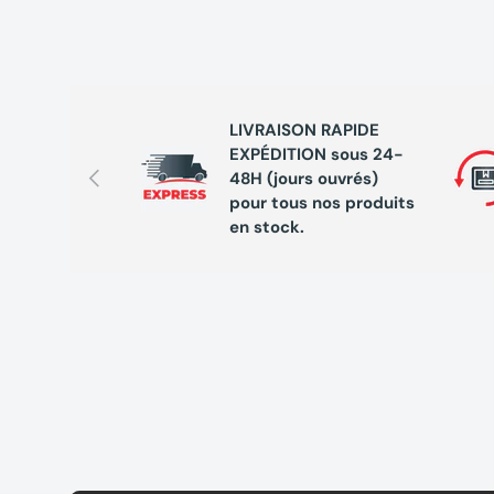
1X Capot de protection
1X Poignée supplémentaire Vibration Control
1X Écrou de serrage rapide
LIVRAISON RAPIDE
EXPÉDITION sous 24-
Précédent
48H (jours ouvrés)
pour tous nos produits
en stock.