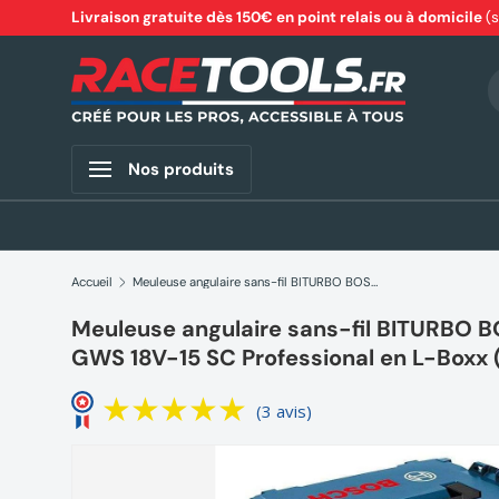
Livraison gratuite dès 150€ en point relais ou à domicile
(
Aller au contenu
R
Nos produits
Accueil
Meuleuse angulaire sans-fil BITURBO BOSCH 06019H6100 - GWS 18V-15 SC Professional en L-Boxx (vendu sans batterie)
Meuleuse angulaire sans-fil BITURBO
GWS 18V-15 SC Professional en L-Boxx 
(3 avis)