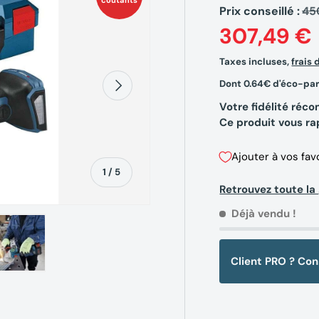
coûtants
Prix conseillé :
45
307,49 €
Taxes incluses,
frais 
Suivant
Dont 0.64€ d'éco-par
Votre fidélité ré
Ce produit vous r
Ajouter à vos fav
de
1
/
5
Retrouvez toute 
Déjà vendu !
Client PRO ? Co
erie
la vue de galerie
’image 4 dans la vue de galerie
Charger l’image 5 dans la vue de galerie