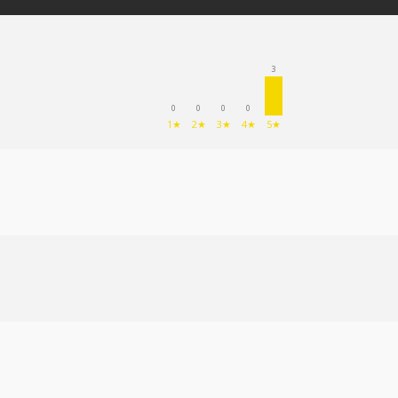
3
0
0
0
0
1★
2★
3★
4★
5★