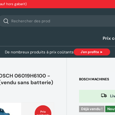
sauf hors gabarit)
echerche
Rechercher
Prix 
De nombreux produits à prix coûtants
J'en profite ►
 BOSCH 06019H6100 -
BOSCH MACHINES
(vendu sans batterie)
Liv
Déjà vendu !
Nou
Prix