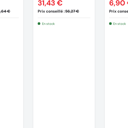
31,43 €
6,90
Prix conseillé :
Prix consei
,64 €
56,27 €
En stock
En stock