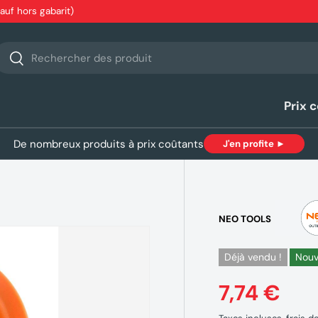
sauf hors gabarit)
echerche
Rechercher
Prix 
De nombreux produits à prix coûtants
J'en profite ►
NEO TOOLS
Déjà vendu !
Nou
7,74 €