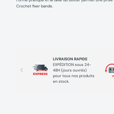
Forme pratique et la taille du boîtier permet une prise 
Crochet fixer bande.
LIVRAISON RAPIDE
EXPÉDITION sous 24-
Précédent
48H (jours ouvrés)
pour tous nos produits
en stock.