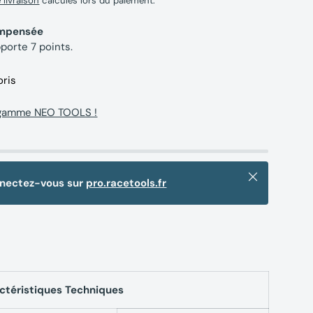
e livraison
calculés lors du paiement.
compensée
pporte
7
points.
oris
 gamme NEO TOOLS !
Fermer
nnectez-vous sur
pro.racetools.fr
ctéristiques Techniques