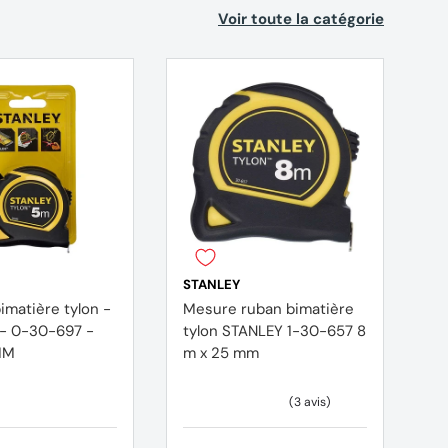
Voir toute la catégorie
STANLEY
S
imatière tylon -
Mesure ruban bimatière
M
- 0-30-697 -
tylon STANLEY 1-30-657 8
m
MM
m x 25 mm
f
F