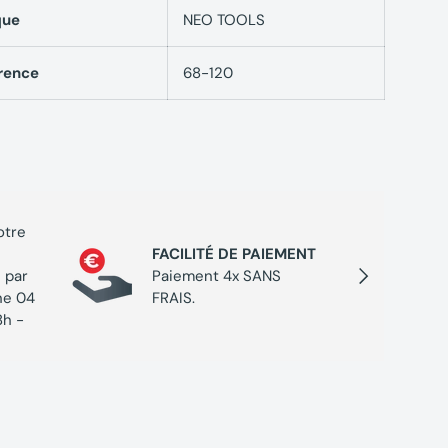
que
NEO TOOLS
rence
68-120
otre
PROGR
FACILITÉ DE PAIEMENT
Cumulez
Suivant
 par
Paiement 4x SANS
chaque 
ne 04
FRAIS.
de réc
8h -