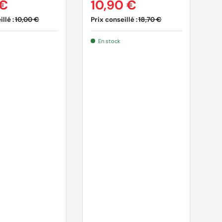
 €
10,90 €
2
llé :
Prix conseillé :
Pr
10,00 €
18,70 €
En stock