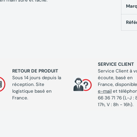
en main sûre et facile.
Mar
Réfé
SERVICE CLIENT
RETOUR DE PRODUIT
Service Client à v
Sous 14 jours depuis la
écoute, basé en
réception. Site
France, disponible
logistique basé en
e-mail
et télépho
France.
66 36 71 76 (L-J : 
17h, V : 8h - 16h).