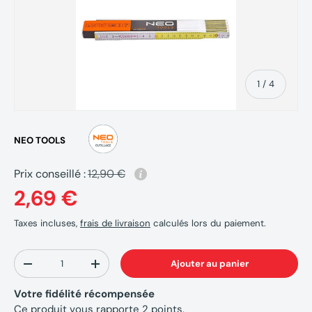
de
1
/
4
NEO TOOLS
Prix conseillé :
12,90 €
2,69 €
Taxes incluses,
frais de livraison
calculés lors du paiement.
Qté
Ajouter au panier
-
+
Votre fidélité récompensée
Ce produit vous rapporte
2
points.