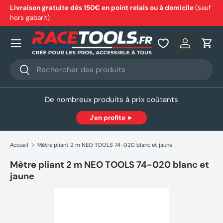
Livraison gratuite dès 150€ en point relais ou à domicile
(sauf
hors gabarit)
Aller au contenu
Nos produits
Se connec
Pani
Recherche
Rechercher
De nombreux produits à prix coûtants
J'en profite ►
Accueil
Mètre pliant 2 m NEO TOOLS 74-020 blanc et jaune
Mètre pliant 2 m NEO TOOLS 74-020 blanc et
jaune