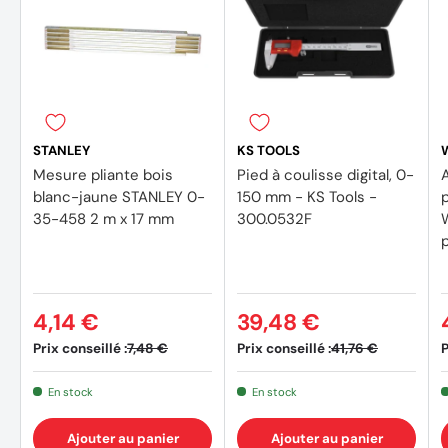
STANLEY
KS TOOLS
Mesure pliante bois
Pied à coulisse digital, 0-
blanc-jaune STANLEY 0-
150 mm - KS Tools -
35-458 2 m x 17 mm
300.0532F
4,14 €
39,48 €
Prix conseillé :
Prix conseillé :
P
7,48 €
41,76 €
En stock
En stock
Ajouter au panier
Ajouter au panier