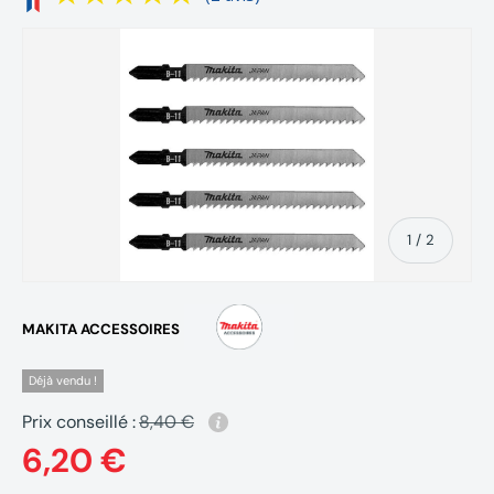
de
1
/
2
MAKITA ACCESSOIRES
Déjà vendu !
Prix conseillé :
8,40 €
6,20 €