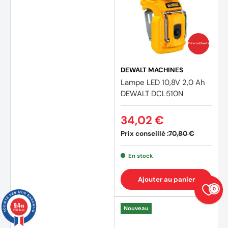
Prix coûtants
DEWALT MACHINES
Lampe LED 10,8V 2,0 Ah
DEWALT DCL510N
34,02 €
Prix conseillé :
70,80 €
En stock
Ajouter au panier
0
9.4
/10
Nouveau
23874 avis