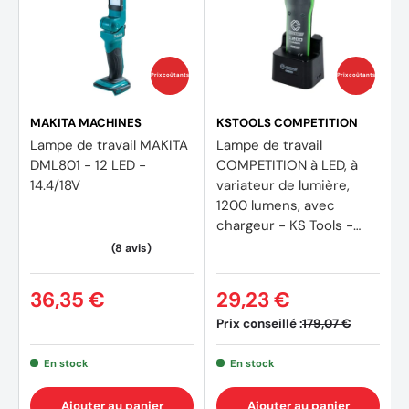
Prix coûtants
Prix coûtants
MAKITA MACHINES
KSTOOLS COMPETITION
Lampe de travail MAKITA
Lampe de travail
DML801 - 12 LED -
COMPETITION à LED, à
14.4/18V
variateur de lumière,
1200 lumens, avec
chargeur - KS Tools -
512.4510 COMPETITION
36,35 €
29,23 €
Prix conseillé :
179,07 €
En stock
En stock
Ajouter au panier
Ajouter au panier