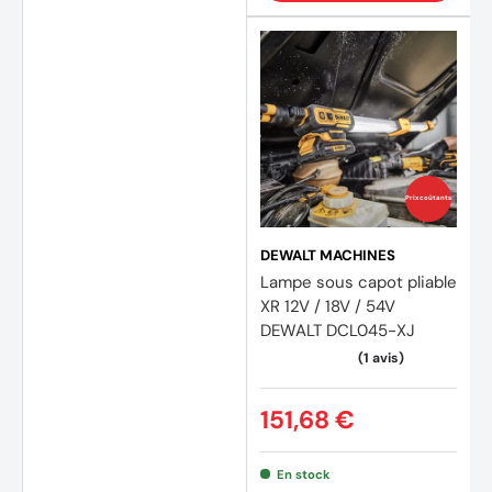
Prix coûtants
DEWALT MACHINES
Lampe sous capot pliable
(3 avi
XR 12V / 18V / 54V
DEWALT DCL045-XJ
151,68 €
En stock