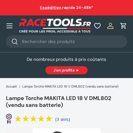
auf
Expédition
rapide 24-48h*
Aller au contenu
Nos produits
Se connec
Pani
Recherche
Rechercher
De nombreux produits à prix coûtants
J'en profite ►
Accueil
Lampe Torche MAKITA LED 18 V DML802 (vendu sans batterie)
Lampe Torche MAKITA LED 18 V DML802
(vendu sans batterie)
(3 avis)