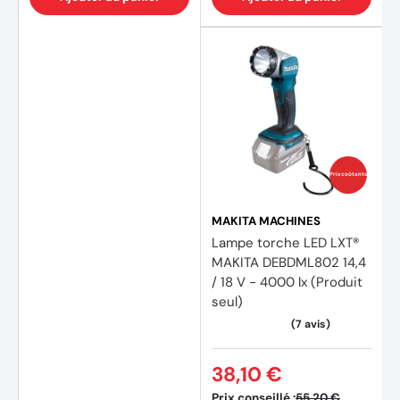
Prix coûtants
MAKITA MACHINES
Lampe torche LED LXT®
MAKITA DEBDML802 14,4
/ 18 V - 4000 lx (Produit
seul)
(8 avis)
38,10 €
Prix conseillé :
55,20 €