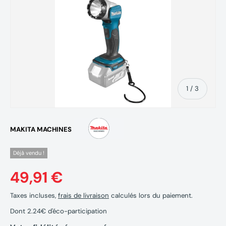
de
1
/
3
MAKITA MACHINES
Déjà vendu !
49,91 €
Taxes incluses,
frais de livraison
calculés lors du paiement.
Dont 2.24€ d'éco-participation