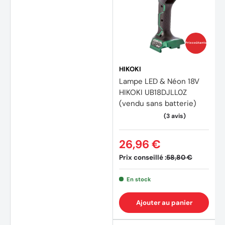
Prix coûtants
HIKOKI
Lampe LED & Néon 18V
HIKOKI UB18DJLL0Z
(vendu sans batterie)
26,96 €
(2 avi
Prix conseillé :
58,80 €
En stock
Ajouter au panier