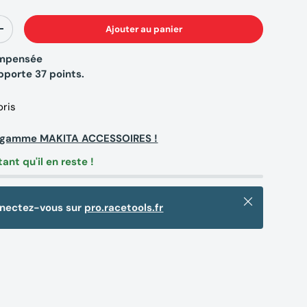
Ajouter au panier
+
compensée
apporte
37
points.
oris
la gamme MAKITA ACCESSOIRES !
tant qu'il en reste !
Fermer
nnectez-vous sur
pro.racetools.fr