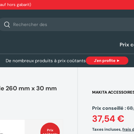
sauf hors gabarit)
echerche
Rechercher
Prix 
De nombreux produits à prix coûtants
J'en profite ►
de 260 mm x 30 mm
MAKITA ACCESSOIRE
Prix conseillé :
68
37,54 €
Taxes incluses,
frais 
Prix