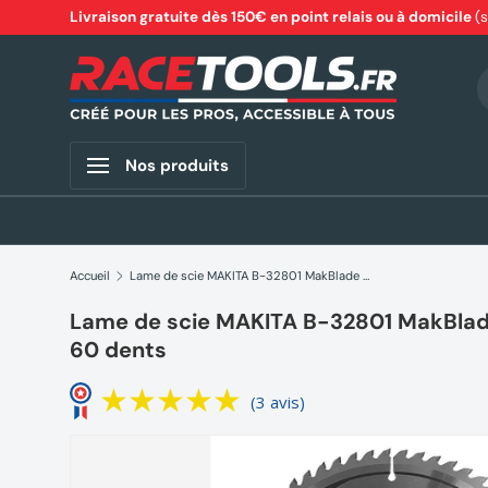
Livraison gratuite dès 150€ en point relais ou à domicile
(
Aller au contenu
R
Nos produits
Accueil
Lame de scie MAKITA B-32801 MakBlade 260 mm x 30 mm 60 dents
Lame de scie MAKITA B-32801 MakBla
60 dents
(3 avis)