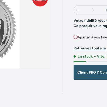
coûtants
Qté
-
Votre fidélité ré
Ce produit vous r
Ajouter à vos fav
Retrouvez toute 
En stock
- Vite, 
Client PRO ? Co