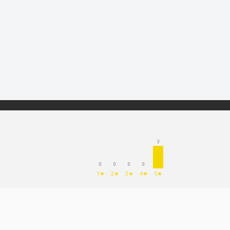
3
0
0
0
0
1★
2★
3★
4★
5★