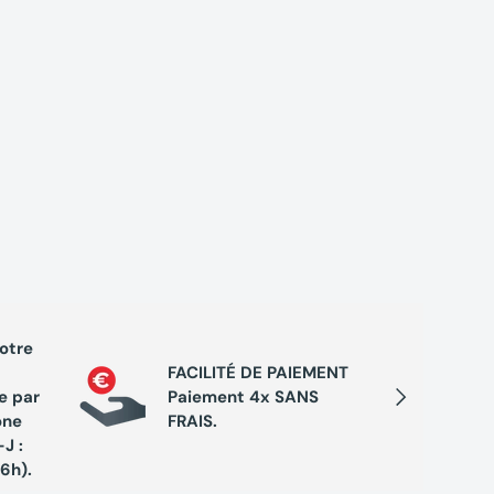
votre
PROGRA
FACILITÉ DE PAIEMENT
Cumule
Suivant
e par
Paiement 4x SANS
chaque 
one
FRAIS.
de réc
J :
exclusi
16h).