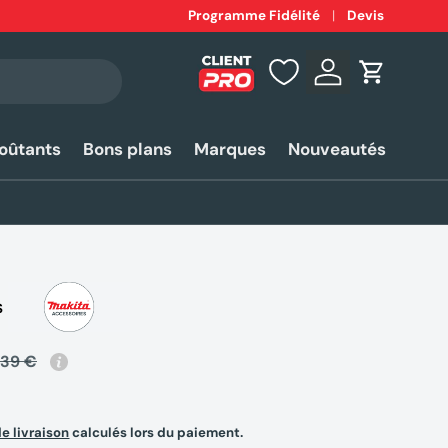
Expédition
Programme Fidélité
rapide 24-48h*
Devis
Se connecter
Panier
coûtants
Bons plans
Marques
Nouveautés
S
,39 €
de livraison
calculés lors du paiement.